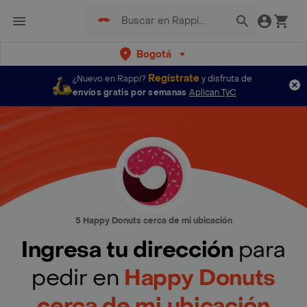
Bogotá
Regístrate
¿Nuevo en Rappi?
y disfruta de
envíos gratis por semanas
Aplican TyC
5 Happy Donuts cerca de mi ubicación
Ingresa tu dirección
para
pedir en
Happy Donuts
cerca de mi ubicación