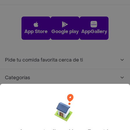
App Store
Google play
AppGallery
Pide tu comida favorita cerca de ti
Categorías
Únete a Rappi
Sobre Rappi