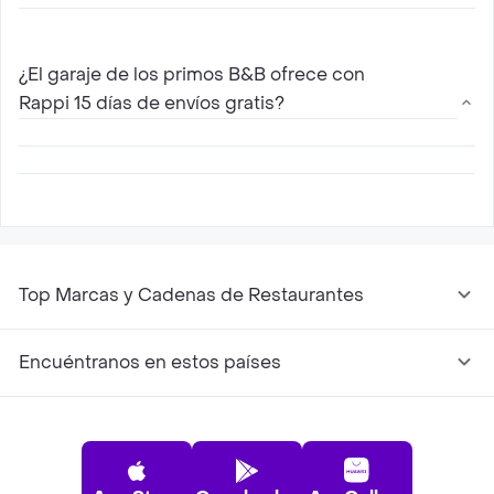
Si, El garaje de los primos B&B hace envíos a
domicilio con Rappi. Solo elige tu restaurante
¿El garaje de los primos B&B ofrece con
de El garaje de los primos B&B mas cercano,
Rappi 15 días de envíos gratis?
escoge entre las diferentes opciones de menú
que ofrece , agregalas al carrito y paga online
Sí, para todos los nuevos usuarios Rappi ofrece
15 días de envíos gratis con El garaje de los
primos B&B
Top Marcas y Cadenas de Restaurantes
Encuéntranos en estos países