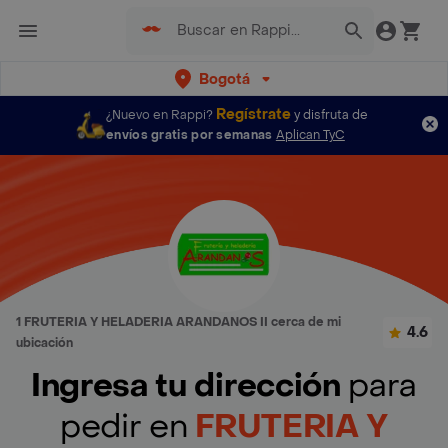
Bogotá
Regístrate
¿Nuevo en Rappi?
y disfruta de
envíos gratis por semanas
Aplican TyC
1 FRUTERIA Y HELADERIA ARANDANOS II cerca de mi
4.6
ubicación
Ingresa tu dirección
para
pedir en
FRUTERIA Y