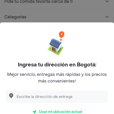
Pide tu comida favorita cerca de ti
Categorías
Únete a Rappi
Sobre Rappi
Facebook
Twitter
Instagram
Ingresa tu dirección en Bogotá:
Mejor servicio, entregas más rápidas y los precios
©
2026
Rappi Inc. All rights reserved.
más convenientes!
Descubre las
PROMOCIONES
que tenemos
para ti
Rappi S.A.S. --- NIT 900.843.898-9 --- Calle 63 # 16A-02
Bogotá D.C. --- notificacionesrappi@rappi.com
Usar mi ubicación actual