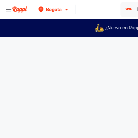
Bogotá
¿Nuevo en Rap