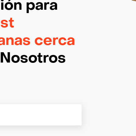
ción
para
st
anas cerca
¡Nosotros