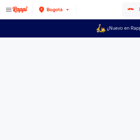
Bogotá
¿Nuevo en Rap