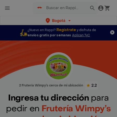
Bogotá
Regístrate
¿Nuevo en Rappi?
y disfruta de
envíos gratis por semanas
Aplican TyC
2.2
2 Frutería Wimpy’s cerca de mi ubicación
Ingresa tu dirección
para
pedir en
Frutería Wimpy’s