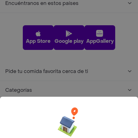
Encuéntranos en estos países
App Store
Google play
AppGallery
Pide tu comida favorita cerca de ti
Categorías
Únete a Rappi
Sobre Rappi