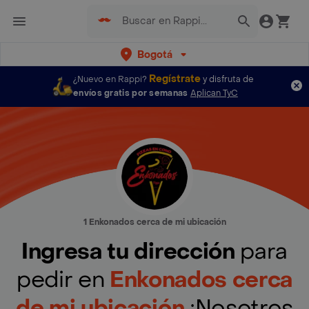
Bogotá
Regístrate
¿Nuevo en Rappi?
y disfruta de
envíos gratis por semanas
Aplican TyC
1 Enkonados cerca de mi ubicación
Ingresa tu dirección
para
pedir en
Enkonados cerca
de mi ubicación
¡Nosotros