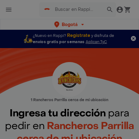
Bogotá
Regístrate
¿Nuevo en Rappi?
y disfruta de
envíos gratis por semanas
Aplican TyC
1 Rancheros Parrilla cerca de mi ubicación
Ingresa tu dirección
para
pedir en
Rancheros Parrilla
cerca de mi ubicación