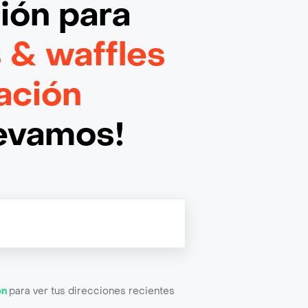
ción
para
 & waffles
ación
levamos!
ón
para ver tus direcciones recientes