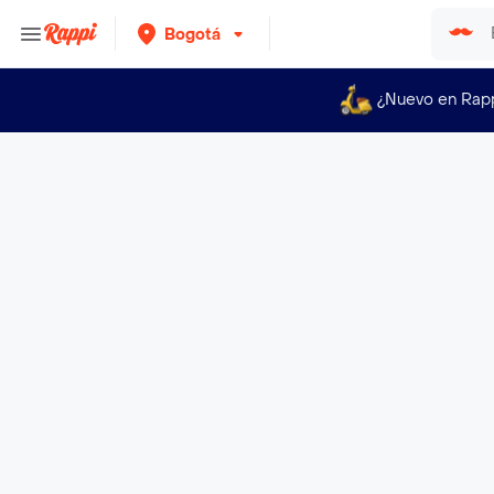
Bogotá
¿Nuevo en Rap