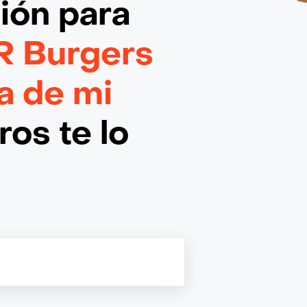
ción
para
R Burgers
 de mi
os te lo