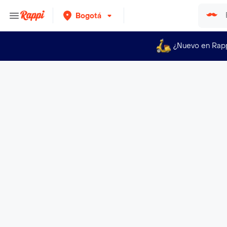
Bogotá
¿Nuevo en Rap