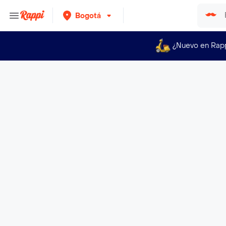
Bogotá
¿Nuevo en Rap