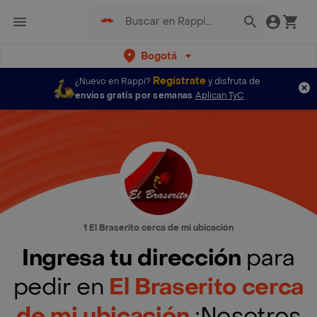
Bogotá
Regístrate
¿Nuevo en Rappi?
y disfruta de
envíos gratis por semanas
Aplican TyC
1 El Braserito cerca de mi ubicación
Ingresa tu dirección
para
pedir en
El Braserito cerca
de mi ubicación
¡Nosotros