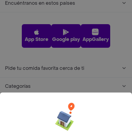
Encuéntranos en estos países
App Store
Google play
AppGallery
Pide tu comida favorita cerca de ti
Categorías
Únete a Rappi
Sobre Rappi