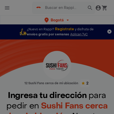
Bogotá
Regístrate
¿Nuevo en Rappi?
y disfruta de
envíos gratis por semanas
Aplican TyC
2
12 Sushi Fans cerca de mi ubicación
Ingresa tu dirección
para
pedir en
Sushi Fans cerca