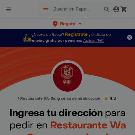
Bogotá
Regístrate
¿Nuevo en Rappi?
y disfruta de
envíos gratis por semanas
Aplican TyC
4.2
1 Restaurante Wa Seng cerca de mi ubicación
Ingresa tu dirección
para
pedir en
Restaurante Wa