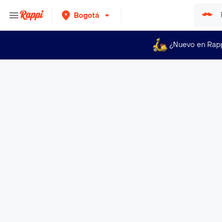
Bogotá
¿Nuevo en Rap