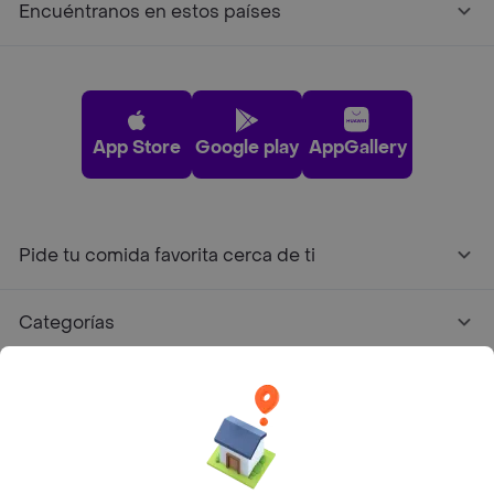
Encuéntranos en estos países
App Store
Google play
AppGallery
Pide tu comida favorita cerca de ti
Categorías
Únete a Rappi
Sobre Rappi