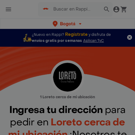
Bogotá
Regístrate
¿Nuevo en Rappi?
y disfruta de
envíos gratis por semanas
Aplican TyC
1 Loreto cerca de mi ubicación
Ingresa tu dirección
para
pedir en
Loreto cerca de
mi ubicación
¡Nosotros te