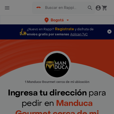
Bogotá
Regístrate
¿Nuevo en Rappi?
y disfruta de
envíos gratis por semanas
Aplican TyC
1 Manduca Gourmet cerca de mi ubicación
Ingresa tu dirección
para
pedir en
Manduca
Gourmet cerca de mi