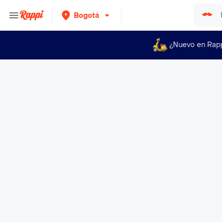
Bogotá
¿Nuevo en Rap