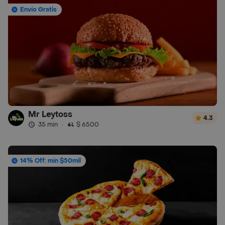
Envío Gratis
Mr Leytoss
4.3
35 min
·
$ 6500
14% Off: mín $50mil