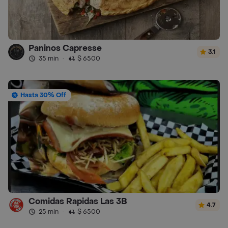
Paninos Capresse
3.1
35 min
·
$ 6500
Hasta 30% Off
Comidas Rapidas Las 3B
4.7
25 min
·
$ 6500