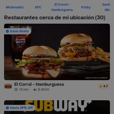
El Corral -
Sandwi
McDonald's
KFC
Frisby
Hamburguesa
Qban
Restaurantes cerca de mi ubicación
(30)
Envío Gratis
El Corral - Hamburguesa
4.7
13 min
·
$ 4500
Hasta 39% Off