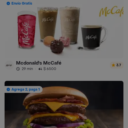
Envío Gratis
Mcdonald's McCafé
3.7
29 min
·
$ 6500
Agrega 2, paga 1