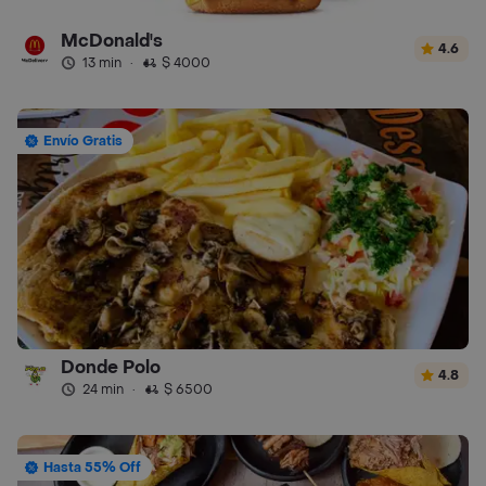
McDonald's
4.6
13 min
·
$ 4000
Envío Gratis
Donde Polo
4.8
24 min
·
$ 6500
Hasta 55% Off