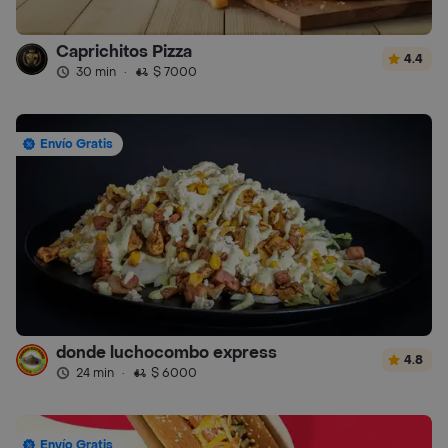
Caprichitos Pizza
4.4
30 min
·
$ 7000
Envío Gratis
donde luchocombo express
4.8
24 min
·
$ 6000
Envío Gratis