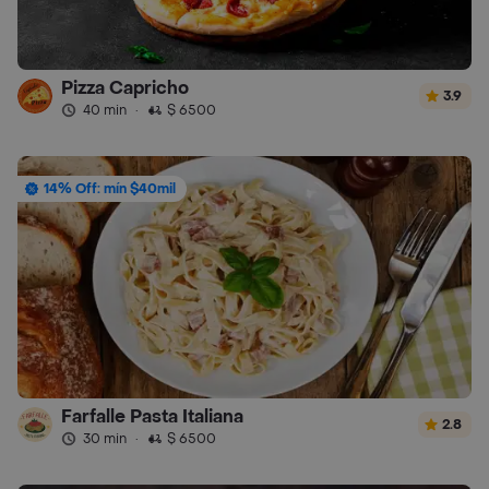
Pizza Capricho
3.9
40 min
·
$ 6500
14% Off: mín $40mil
Farfalle Pasta Italiana
2.8
30 min
·
$ 6500