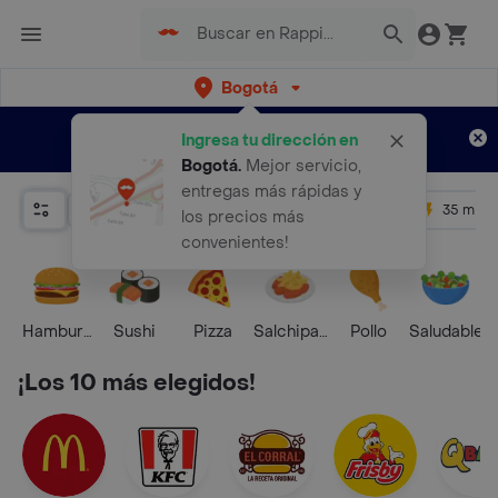
Bogotá
Regístrate
¿Nuevo en Rappi?
y disfruta de
Ingresa tu dirección en
envíos gratis por semanas
Aplican TyC
Bogotá
.
Mejor servicio,
entregas más rápidas y
Relevancia
Promos
+ 4.5
35 mins
los precios más
convenientes!
Hamburguesa
Sushi
Pizza
Salchipapas
Pollo
Saludable
¡Los 10 más elegidos!