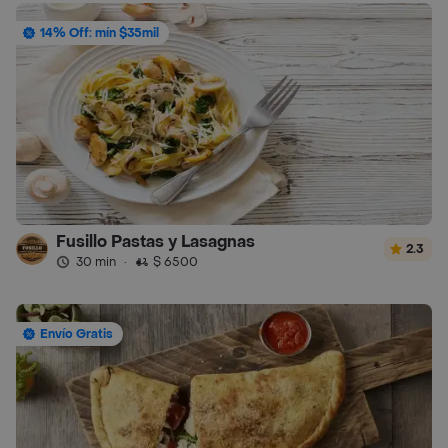
14% Off: mín $35mil
Fusillo Pastas y Lasagnas
2.3
30 min
·
$ 6500
Envío Gratis