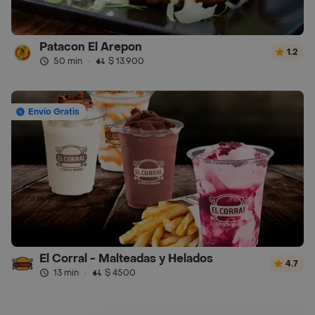
Patacon El Arepon
1.2
50 min
·
$ 13.900
Envío Gratis
El Corral - Malteadas y Helados
4.7
13 min
·
$ 4500