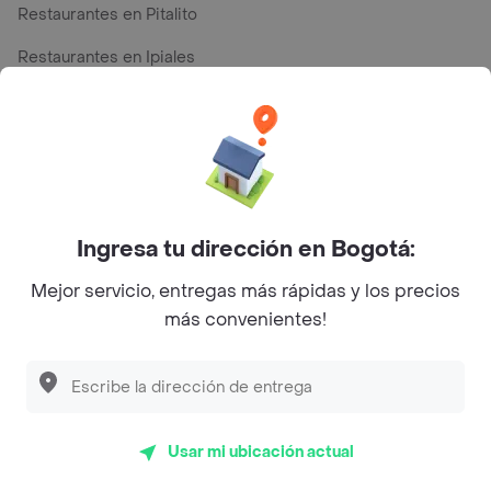
Restaurantes en Pitalito
Restaurantes en Ipiales
Restaurantes en San Andres
Top Marcas y Cadenas de Restaurantes
Ingresa tu dirección en Bogotá:
Encuéntranos en estos países
Mejor servicio, entregas más rápidas y los precios
más convenientes!
App Store
Google play
AppGallery
Usar mi ubicación actual