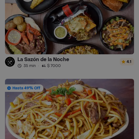
La Sazón de la Noche
4.1
35 min
·
$ 7000
Hasta 49% Off