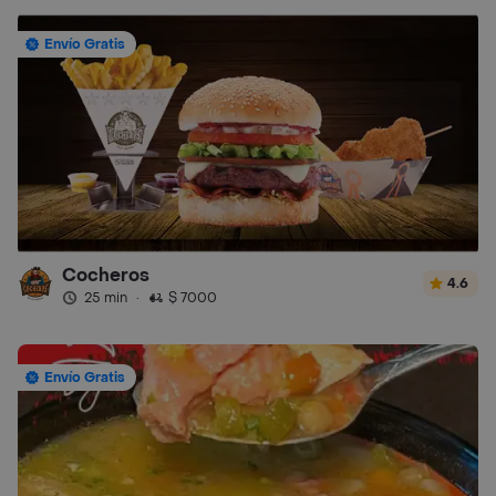
Envío Gratis
Cocheros
4.6
25 min
·
$ 7000
Envío Gratis