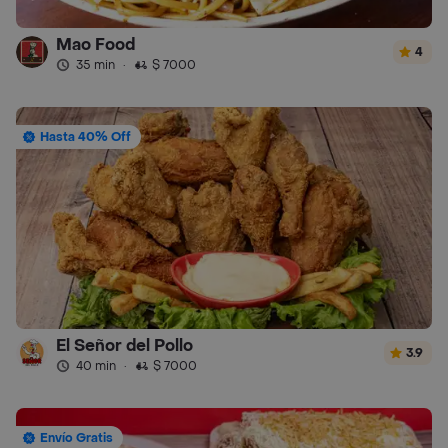
Mao Food
4
35 min
·
$ 7000
Hasta 40% Off
El Señor del Pollo
3.9
40 min
·
$ 7000
Envío Gratis