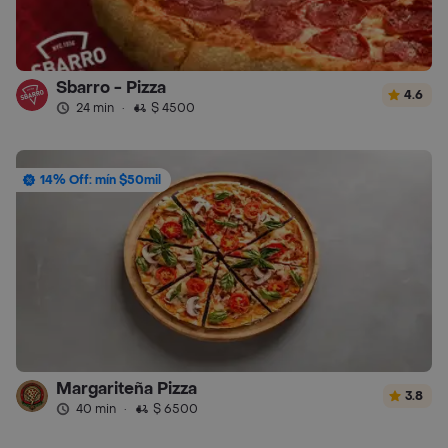
Sbarro - Pizza
4.6
24 min
·
$ 4500
14% Off: mín $50mil
Margariteña Pizza
3.8
40 min
·
$ 6500