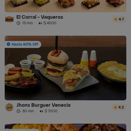
El Corral - Vaqueros
4.7
13 min
·
$ 4500
Hasta 40% Off
Jhons Burguer Venecia
4.2
30 min
·
$ 7000