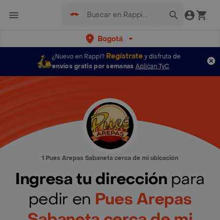
Bogotá
Regístrate
¿Nuevo en Rappi?
y disfruta de
envíos gratis por semanas
Aplican TyC
1 Pues Arepas Sabaneta cerca de mi ubicación
Ingresa tu dirección
para
pedir en
Pues Arepas
Sabaneta cerca de mi