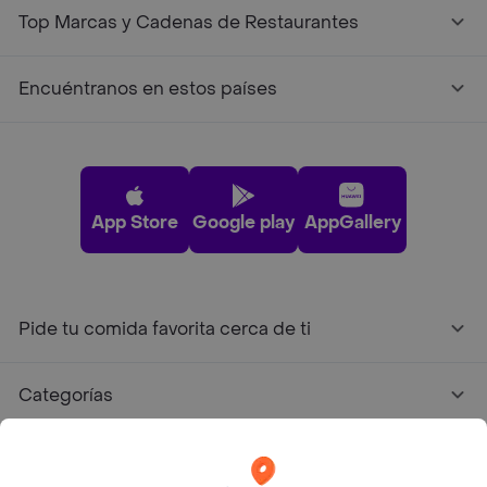
Top Marcas y Cadenas de Restaurantes
Encuéntranos en estos países
App Store
Google play
AppGallery
Pide tu comida favorita cerca de ti
Categorías
Únete a Rappi