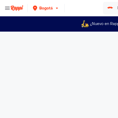
Bogotá
¿Nuevo en Rap