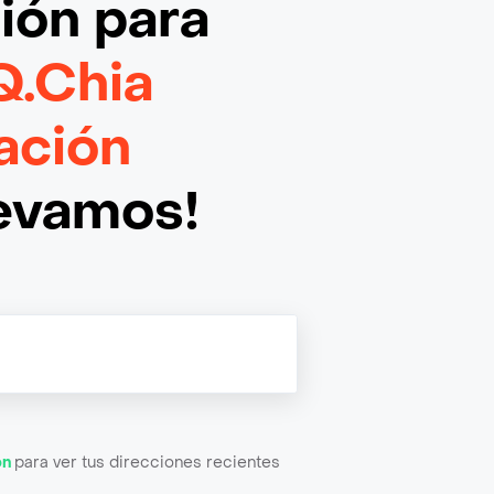
ción
para
Q.Chia
ación
levamos!
ón
para ver tus direcciones recientes