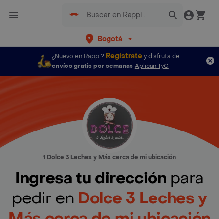
Bogotá
Regístrate
¿Nuevo en Rappi?
y disfruta de
envíos gratis por semanas
Aplican TyC
1 Dolce 3 Leches y Más cerca de mi ubicación
Ingresa tu dirección
para
pedir en
Dolce 3 Leches y
Más cerca de mi ubicación