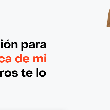
ción
para
ca de mi
os te lo