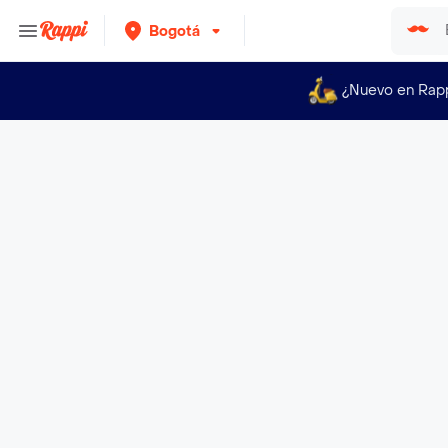
Bogotá
¿Nuevo en Rap