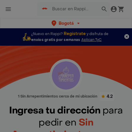
Bogotá
Regístrate
¿Nuevo en Rappi?
y disfruta de
envíos gratis por semanas
Aplican TyC
4.2
1 Sin Arrepentimientos cerca de mi ubicación
Ingresa tu dirección
para
pedir en
Sin