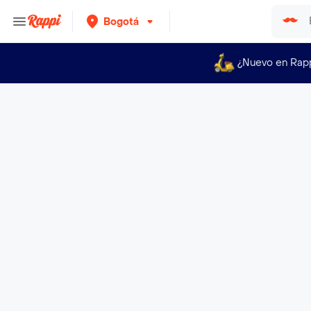
Bogotá
¿Nuevo en Rap