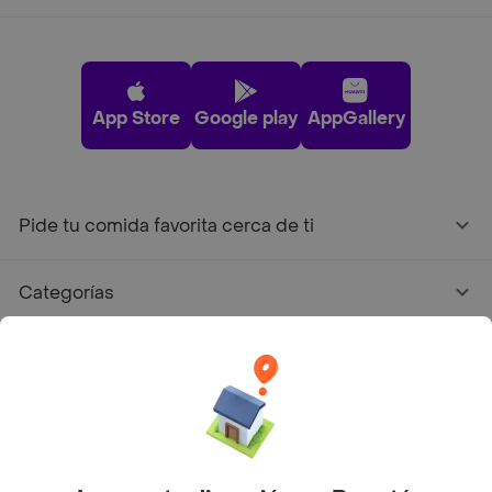
App Store
Google play
AppGallery
Pide tu comida favorita cerca de ti
Categorías
Únete a Rappi
Sobre Rappi