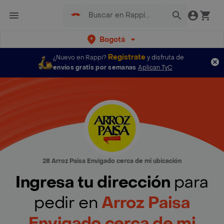
Bogotá
Regístrate
¿Nuevo en Rappi?
y disfruta de
envíos gratis por semanas
Aplican TyC
28 Arroz Paisa Envigado cerca de mi ubicación
Ingresa tu dirección
para
pedir en
Arroz Paisa
Envigado cerca de mi