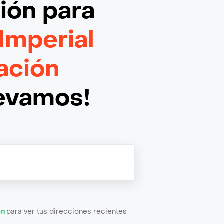
ción
para
Imperial
ación
levamos!
ón
para ver tus direcciones recientes