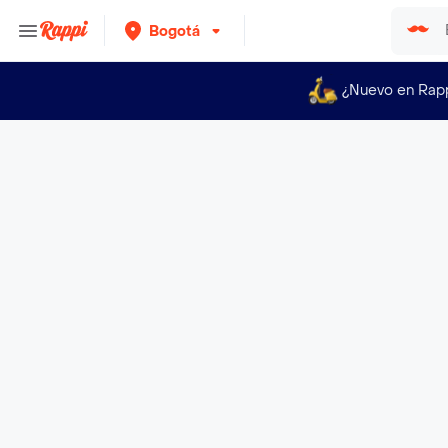
Bogotá
¿Nuevo en Rap