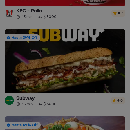
KFC - Pollo
4.7
13 min
·
$ 5000
Hasta 39% Off
Subway
4.8
15 min
·
$ 5500
Hasta 49% Off