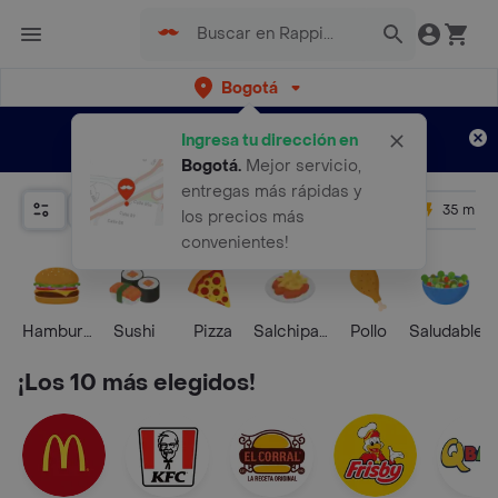
Bogotá
Regístrate
¿Nuevo en Rappi?
y disfruta de
Ingresa tu dirección en
envíos gratis por semanas
Aplican TyC
Bogotá
.
Mejor servicio,
entregas más rápidas y
Relevancia
Promos
+ 4.5
35 mins
los precios más
convenientes!
Hamburguesa
Sushi
Pizza
Salchipapas
Pollo
Saludable
¡Los 10 más elegidos!