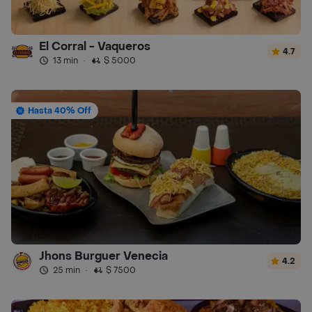
El Corral - Vaqueros
4.7
13 min
·
$ 5000
Hasta 40% Off
Jhons Burguer Venecia
4.2
25 min
·
$ 7500