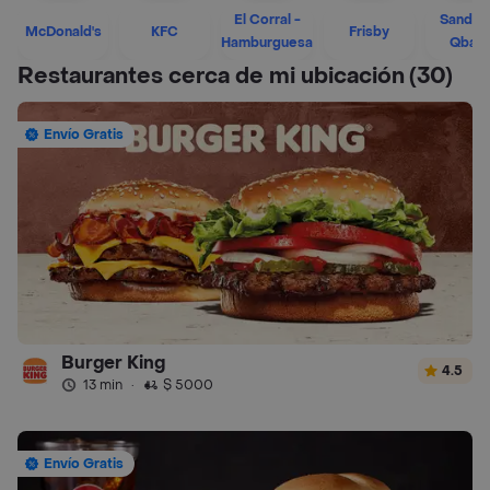
El Corral -
Sandwi
McDonald's
KFC
Frisby
Hamburguesa
Qban
Restaurantes cerca de mi ubicación
(30)
Envío Gratis
Burger King
4.5
13 min
·
$ 5000
Envío Gratis