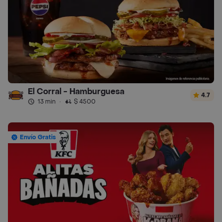
El Corral - Hamburguesa
4.7
13 min
·
$ 4500
Envío Gratis