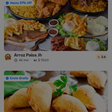
Hasta 37% Off
Arroz Paisa Jh
3.6
45 min
·
$ 7500
Envío Gratis