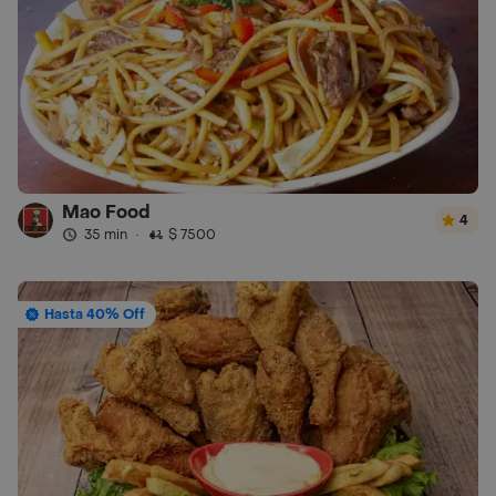
Mao Food
4
35 min
·
$ 7500
Hasta 40% Off