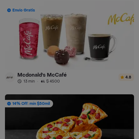
Envío Gratis
Mcdonald's McCafé
4.8
13 min
·
$ 4500
14% Off: mín $50mil