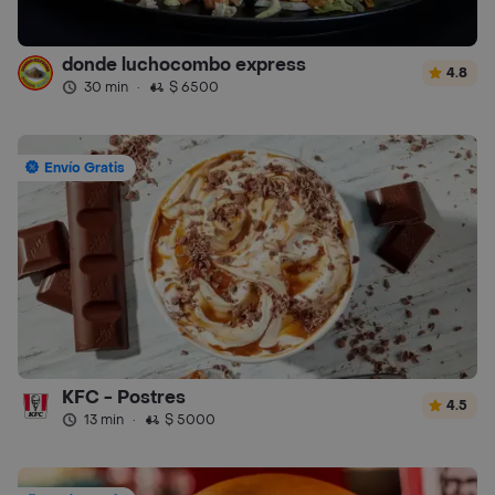
donde luchocombo express
4.8
30 min
·
$ 6500
Envío Gratis
KFC - Postres
4.5
13 min
·
$ 5000