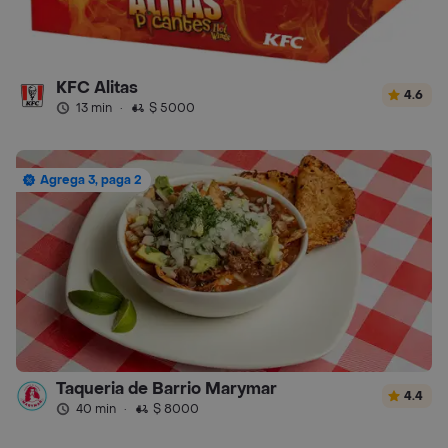
KFC Alitas
4.6
13 min
·
$ 5000
Agrega 3, paga 2
Taqueria de Barrio Marymar
4.4
40 min
·
$ 8000