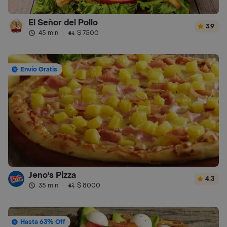
El Señor del Pollo
3.9
45 min
·
$ 7500
Envío Gratis
Jeno's Pizza
4.3
35 min
·
$ 8000
Hasta 63% Off