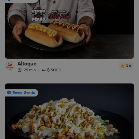
Altoque
3.6
25 min
·
$ 5000
Envío Gratis