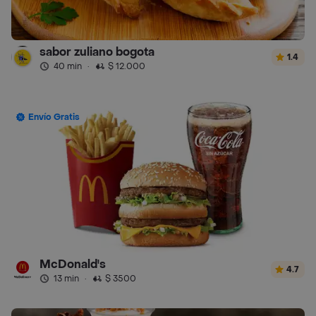
sabor zuliano bogota
1.4
40 min
·
$ 12.000
Envío Gratis
McDonald's
4.7
13 min
·
$ 3500