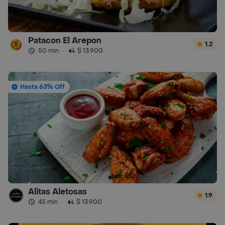
Patacon El Arepon
1.2
50 min
·
$ 13.900
Hasta 63% Off
Alitas Aletosas
1.9
45 min
·
$ 13.900