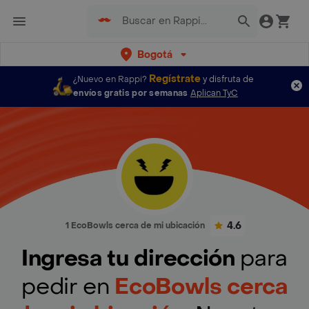
Bogotá
Regístrate
¿Nuevo en Rappi?
y disfruta de
envíos gratis por semanas
Aplican TyC
4.6
1 EcoBowls cerca de mi ubicación
Ingresa tu dirección
para
pedir en
EcoBowls cerca