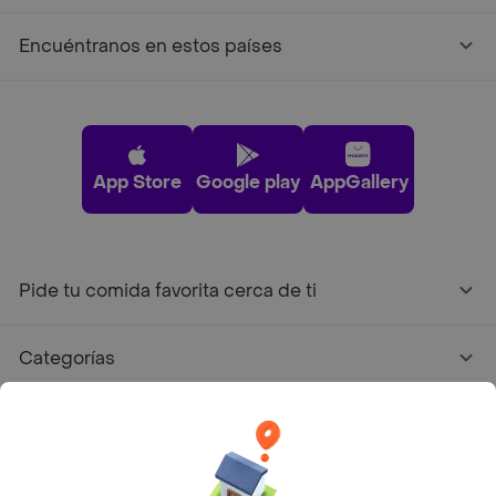
Encuéntranos en estos países
App Store
Google play
AppGallery
Pide tu comida favorita cerca de ti
Categorías
Únete a Rappi
Sobre Rappi