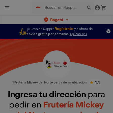
Bogotá
Regístrate
¿Nuevo en Rappi?
y disfruta de
envíos gratis por semanas
Aplican TyC
4.4
1 Frutería Mickey del Norte cerca de mi ubicación
Ingresa tu dirección
para
pedir en
Frutería Mickey