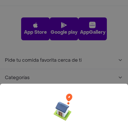
App Store
Google play
AppGallery
Pide tu comida favorita cerca de ti
Categorías
Únete a Rappi
Sobre Rappi