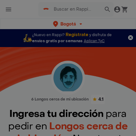
Bogotá
Regístrate
¿Nuevo en Rappi?
y disfruta de
envíos gratis por semanas
Aplican TyC
4.1
6 Longos cerca de mi ubicación
Ingresa tu dirección
para
pedir en
Longos cerca de