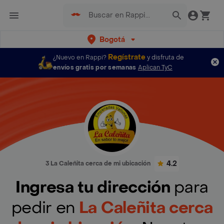
Bogotá
Regístrate
¿Nuevo en Rappi?
y disfruta de
envíos gratis por semanas
Aplican TyC
4.2
3 La Caleñita cerca de mi ubicación
Ingresa tu dirección
para
pedir en
La Caleñita cerca