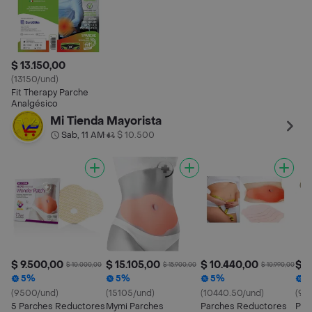
$ 13.150,00
(13150/und)
Fit Therapy Parche
Analgésico
Mi Tienda Mayorista
Sab, 11 AM
$ 10.500
•
$ 9.500,00
$ 15.105,00
$ 10.440,00
$ 9
$ 10.000,00
$ 15.900,00
$ 10.990,00
5%
5%
5%
(9500/und)
(15105/und)
(10440.50/und)
(92
5 Parches Reductores
Mymi Parches
Parches Reductores
Par