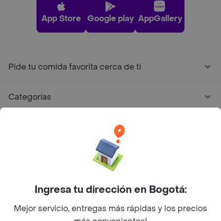
App Store
Google play
AppGallery
Pide tu comida favorita cerca de ti
Categorías
Únete a Rappi
Sobre Rappi
Facebook
Twitter
Instagram
Ingresa tu dirección en Bogotá:
Mejor servicio, entregas más rápidas y los precios
©
2026
Rappi Inc. All rights reserved.