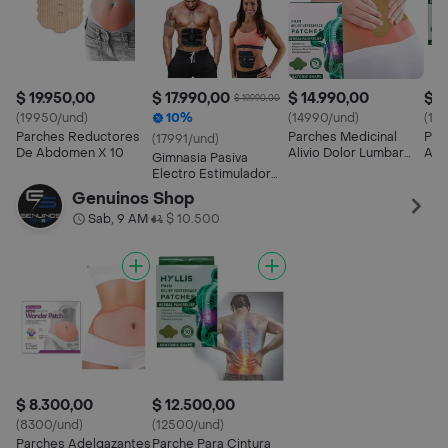
$ 19.950,00
$ 17.990,00
$ 14.990,00
$ 1
$ 19.990,00
(19950/und)
10%
(14990/und)
(14
Parches Reductores
Parches Medicinal
Par
(17991/und)
De Abdomen X 10
Alivio Dolor Lumbar
Aliv
Gimnasia Pasiva
Columna 10 Und
Electro Estimulador
Muscular Abdomen
Genuinos Shop
Sab, 9 AM
$ 10.500
•
$ 8.300,00
$ 12.500,00
(8300/und)
(12500/und)
Parches Adelgazantes
Parche Para Cintura