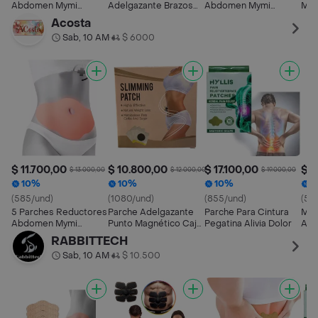
Abdomen Mymi
Adelgazante Brazos
Abdomen Mymi
Mim
Wonder Patch
Cara Abdomen
Wonder
Fav
Acosta
Wonder Patch
Sab, 10 AM
$ 6000
•
$ 11.700,00
$ 10.800,00
$ 17.100,00
$ 5
$ 13.000,00
$ 12.000,00
$ 19.000,00
10%
10%
10%
1
(585/und)
(1080/und)
(855/und)
(50
5 Parches Reductores
Parche Adelgazante
Parche Para Cintura
Mas
Abdomen Mymi
Punto Magnético Caja
Pegatina Alivia Dolor
Abd
Wonder Slim Patch
X5 Unidades
Cor
RABBITTECH
Men
Sab, 10 AM
$ 10.500
•
Col