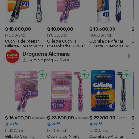
$ 18.000,00
$ 18.000,00
$ 10.600,00
$ 4
(9000/und)
(9000/und)
(10600/und)
(45
Cuchilla de Afeitar
Gillette Cuchilla
Cuchilla de Afeitar
Cuch
Gillette Prestobarba 3
Prestobarba 3 Mujer
Gillette Cuerpo 1 Und
Gil
2 Und
Car
Droguería Alemana
Und
59 min o prog.
$ 4000
•
$ 16.600,00
$ 28.800,00
$ 29.200,00
$ 4
$ 20.800,00
$ 36.000,00
$ 36.500,00
20%
20%
20%
(10
Cuch
(8300/und)
(7200/und)
(7300/und)
Gil
Gillette Cuchilla
Cuchilla de Afeitar
Cuchilla de Afeitar