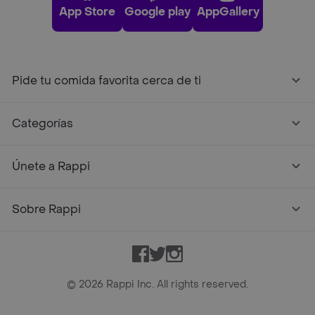
App Store
Google play
AppGallery
Pide tu comida favorita cerca de ti
Categorías
Únete a Rappi
Sobre Rappi
Facebook
Twitter
Instagram
©
2026
Rappi Inc. All rights reserved.