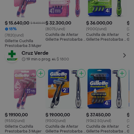
$ 15.640,00
$ 32.300,00
$ 36.000,00
$ 2
$ 18.400,00
15%
(8075/und)
(9000/und)
(20
Cuchilla de Afeitar
Cuchilla de Afeitar
Cuch
(7820/und)
Gillette Prestobarba 3
Gillette Prestobarba 3
Gil
Gillette Cuchilla
4 Und
Sensitive 4 Und
Car
Prestobarba 3 Mujer
Und
Cruz Verde
19 min o prog.
$ 1800
•
$ 19.100,00
$ 19.000,00
$ 37.450,00
$ 4
(9550/und)
(9500/und)
(9362.50/und)
(714
Gillette Cuchilla
Cuchilla de Afeitar
Cuchilla de Afeitar
Cuch
Prestobarba 3 Mujer
Gillette Prestobarba 3
Gillette Prestobarba 3
Gil