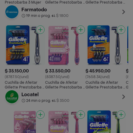
Sen
Prestobarba 3 Mujer
Gillette Prestobarba 3
Gillette Prestobarba 3
4 Und
4 Und
Farmatodo
19 min o prog.
$ 1800
•
$ 35.150,00
$ 33.550,00
$ 45.950,00
$ 2
(8787.50/und)
(8387.50/und)
(7658.34/und)
(86
Cuchilla de Afeitar
Cuchilla de Afeitar
Cuchilla de Afeitar
Cuch
Gillette Prestobarba 3
Gillette Prestobarba 3
Gillette Prestobarba 3
Gil
4 Und
4 Und
6 Und
Sen
Locatel
24 min o prog.
$ 3500
•