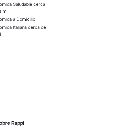
omida Saludable cerca
e mi
omida a Domicilio
omida Italiana cerca de
i
obre Rappi