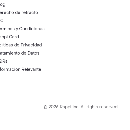
log
erecho de retracto
IC
érminos y Condiciones
appi Card
olíticas de Privacidad
ratamiento de Datos
QRs
nformación Relevante
ry
©
2026
Rappi Inc. All rights reserved.