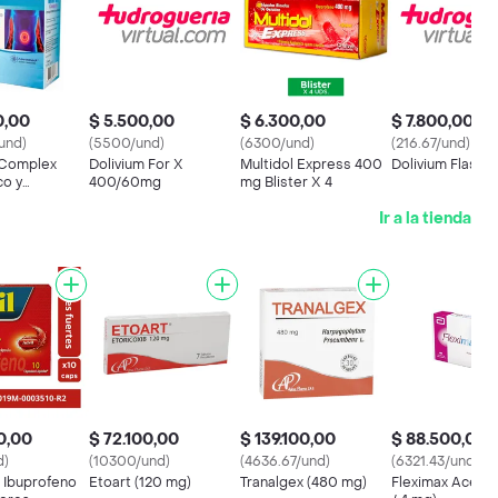
0,00
$ 5.500,00
$ 6.300,00
$ 7.800,00
und)
(5500/und)
(6300/und)
(216.67/und)
 Complex
Dolivium For X
Multidol Express 400
Dolivium Flash 
co y
400/60mg
mg Blister X 4
asmódico
Ir a la tienda
0,00
$ 72.100,00
$ 139.100,00
$ 88.500,00
d)
(10300/und)
(4636.67/und)
(6321.43/und)
x Ibuprofeno
Etoart (120 mg)
Tranalgex (480 mg)
Fleximax Ace (