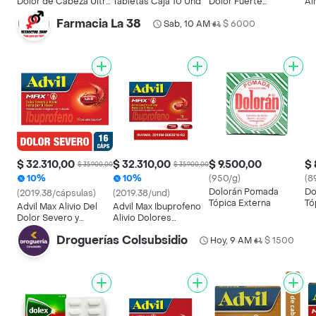
Dolor de Cabeza Ultra
Tabletas Caja 10 Und
Dolor Fuerte
Al
Forte
Absorción (500
As
Farmacia La 38
Sab, 10 AM
mg/65 mg)
$ 6000
In
•
$ 32.310,00
$ 32.310,00
$ 9.500,00
$ 
$ 35.900,00
$ 35.900,00
10%
10%
(950/g)
(8
Dolorán Pomada
Do
(2019.38/cápsulas)
(2019.38/und)
Tópica Externa
Tó
Advil Max Alivio Del
Advil Max Ibuprofeno
Dolor Severo y
Alivio Dolores
Prolongado
Asociados a
Droguerías Colsubsidio
Inflamacion X 16
Hoy, 9 AM
$ 1500
•