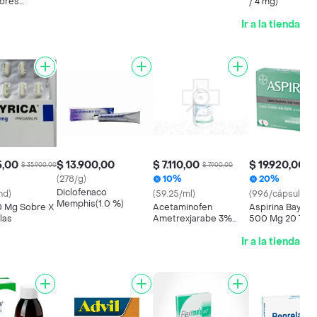
lores
/ 4 mg)
s a
Ir a la tienda
on X 10
5,00
$ 13.900,00
$ 7.110,00
$ 19.920,00
$ 35.900,00
$ 7.900,00
$ 
(278/g)
10%
20%
Diclofenaco
nd)
(59.25/ml)
(996/cápsulas)
Memphis(1.0 %)
50 Mg Sobre X
Acetaminofen
Aspirina Bayer U
las
Ametrexjarabe 3%
500 Mg 20 Tabl
Frasco X 120 Ml
Ir a la tienda