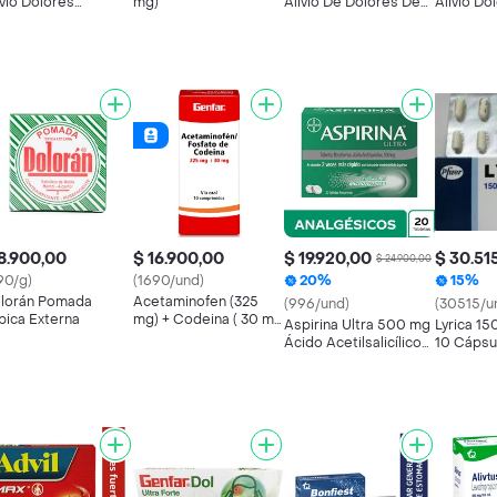
ivio Dolores
mg)
Alivio De Dolores De
Alivio Do
ociados a
Cabeza Severos X 10
Asociado
flamacion X 16
Inflamaci
8.900,00
$ 16.900,00
$ 19.920,00
$ 30.51
$ 24.900,00
90/g)
(1690/und)
20%
15%
lorán Pomada
Acetaminofen (325
(996/und)
(30515/u
pica Externa
mg) + Codeina ( 30 mg
Aspirina Ultra 500 mg
Lyrica 1
)
Ácido Acetilsalicílico
10 Cápsu
Caja x 20 tab