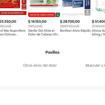
23.350,00
$ 14.150,00
$ 28.700,00
$ 51.40
335/und)
(1415/und)
(3587.50/und)
(5140/ml)
vil Max Ibuprofeno
Genfar Dol Alivia el
Bonfiest Alivio Rápido
Alivtus S
ivio Dolores
Dolor de Cabeza Ultra
60mg / 1
ociados a
Forte
flamacion X 10
Pasillos
Otros alivio del dolor
Muscular y A