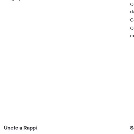
C
d
C
C
m
Únete a Rappi
S