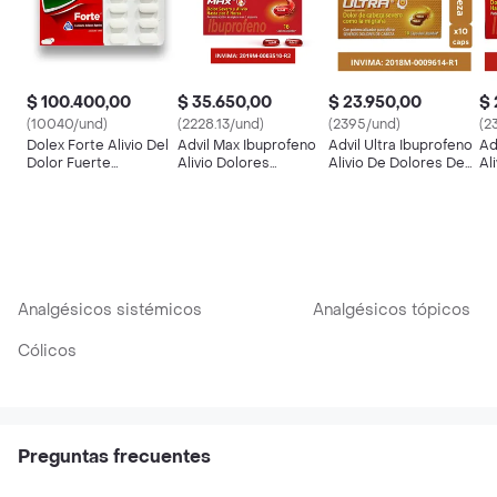
$ 100.400,00
$ 35.650,00
$ 23.950,00
$ 
(10040/und)
(2228.13/und)
(2395/und)
(2
Dolex Forte Alivio Del
Advil Max Ibuprofeno
Advil Ultra Ibuprofeno
Ad
Dolor Fuerte
Alivio Dolores
Alivio De Dolores De
Al
Absorción (500
Asociados a
Cabeza Severos X 10
As
mg/65 mg)
Inflamacion X 16
In
Analgésicos sistémicos
Analgésicos tópicos
Cólicos
Preguntas frecuentes