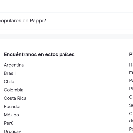
 populares en Rappi?
Encuéntranos en estos países
P
Argentina
H
m
Brasil
P
Chile
P
Colombia
C
Costa Rica
S
Ecuador
C
México
d
Perú
P
Uruguay