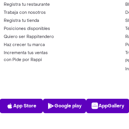
Registra tu restaurante
B
Trabaja con nosotros
D
Registra tu tienda
S
Posiciones disponibles
T
Quiero ser Rappitendero
R
Haz crecer tu marca
P
Incrementa tus ventas
T
con Pide por Rappi
P
I
App Store
Play Store
AppGalle
App Store
Google play
AppGallery