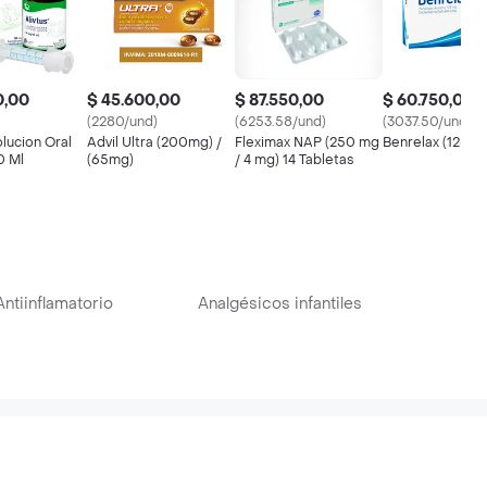
0,00
$ 45.600,00
$ 87.550,00
$ 60.750,00
(2280/und)
(6253.58/und)
(3037.50/und)
olucion Oral
Advil Ultra (200mg) /
Fleximax NAP (250 mg
Benrelax (125m
0 Ml
(65mg)
/ 4 mg) 14 Tabletas
ntiinflamatorio
Analgésicos infantiles