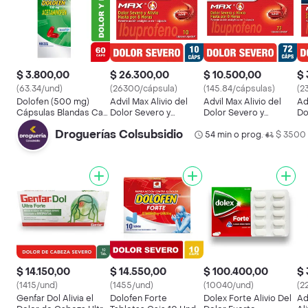
$ 3.800,00
$ 26.300,00
$ 10.500,00
$ 
(63.34/und)
(26300/cápsula)
(145.84/cápsulas)
(2
Dolofen (500 mg)
Advil Max Alivio del
Advil Max Alivio del
Ad
Cápsulas Blandas Caja
Dolor Severo y
Dolor Severo y
Do
60 Und
Prolongado
Prolongado
Pr
Droguerías Colsubsidio
54 min o prog.
$ 3500
•
$ 14.150,00
$ 14.550,00
$ 100.400,00
$ 
(1415/und)
(1455/und)
(10040/und)
(2
Genfar Dol Alivia el
Dolofen Forte
Dolex Forte Alivio Del
Ad