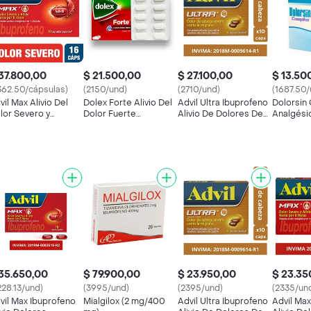
37.800,00
$ 21.500,00
$ 27.100,00
$ 13.50
362.50/cápsulas)
(2150/und)
(2710/und)
(1687.50/
vil Max Alivio Del
Dolex Forte Alivio Del
Advil Ultra Ibuprofeno
Dolorsin
lor Severo y
Dolor Fuerte
Alivio De Dolores De
Analgési
olongado
Absorción (500
Cabeza Severos X 10
Antiesp
mg/65 mg)
35.650,00
$ 79.900,00
$ 23.950,00
$ 23.35
228.13/und)
(3995/und)
(2395/und)
(2335/un
vil Max Ibuprofeno
Mialgilox (2 mg/400
Advil Ultra Ibuprofeno
Advil Ma