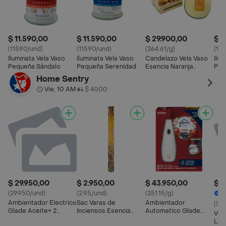
$ 11.590,00
$ 11.590,00
$ 29.900,00
$ 1
(11590/und)
(11590/und)
(264.61/g)
(11
Iluminata Vela Vaso
Iluminata Vela Vaso
Candelazo Vela Vaso
Ilum
Pequeña Sándalo
Pequeña Serenidad
Esencia Naranja
Peq
Jengibre
Pri
Home Sentry
Vie, 10 AM
$ 4000
•
$ 29.950,00
$ 2.950,00
$ 43.950,00
$ 5
(29950/und)
(2.95/und)
(251.15/g)
2
Ambientador Electrico
Sac Varas de
Ambientador
(50
Glade Aceite+ 2
Inciensos Esencia
Automatico Glade
Vel
Repuestos
Canela
Manzana Canela 175
Lav