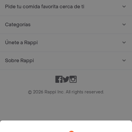
Pide tu comida favorita cerca de ti
Categorías
Únete a Rappi
Sobre Rappi
Facebook
Twitter
Instagram
©
2026
Rappi Inc. All rights reserved.
Rappi S.A.S. --- NIT 900.843.898-9 --- Calle 63 # 16A-02
Bogotá D.C. --- notificacionesrappi@rappi.com