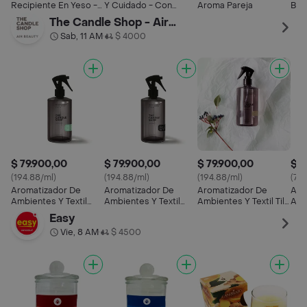
Recipiente En Yeso -
Y Cuidado - Con
Aroma Pareja
Ber
Una Unidad
Aroma
De 
The Candle Shop - Air Beauty OF 202
Rod
Sab, 11 AM
$ 4000
•
$ 79.900,00
$ 79.900,00
$ 79.900,00
$ 7
(194.88/ml)
(194.88/ml)
(194.88/ml)
(79
Aromatizador De
Aromatizador De
Aromatizador De
Aro
Ambientes Y Textil
Ambientes Y Textil
Ambientes Y Textil Tilo
Amb
Green Matcha
Black Vetiver
Bamboo
Blac
Easy
Vie, 8 AM
$ 4500
•