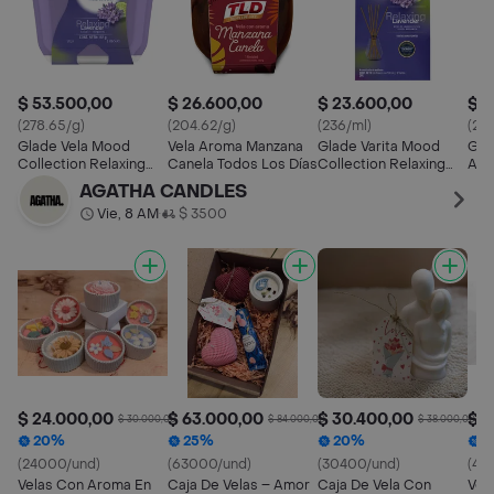
$ 53.500,00
$ 26.600,00
$ 23.600,00
$ 2
(278.65/g)
(204.62/g)
(236/ml)
(22
Glade Vela Mood
Vela Aroma Manzana
Glade Varita Mood
Gla
Collection Relaxing
Canela Todos Los Días
Collection Relaxing
Amb
Lavender 192 g
Lavender 100 mL
Can
AGATHA CANDLES
100 
Vie, 8 AM
$ 3500
•
$ 24.000,00
$ 63.000,00
$ 30.400,00
$ 4
$ 30.000,00
$ 84.000,00
$ 38.000,00
20%
25%
20%
1
(24000/und)
(63000/und)
(30400/und)
(46
Velas Con Aroma En
Caja De Velas – Amor
Caja De Vela Con
Vel