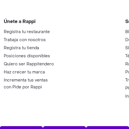
Únete a Rappi
S
Registra tu restaurante
B
Trabaja con nosotros
D
Registra tu tienda
S
Posiciones disponibles
T
Quiero ser Rappitendero
R
Haz crecer tu marca
P
Incrementa tus ventas
T
con Pide por Rappi
P
I