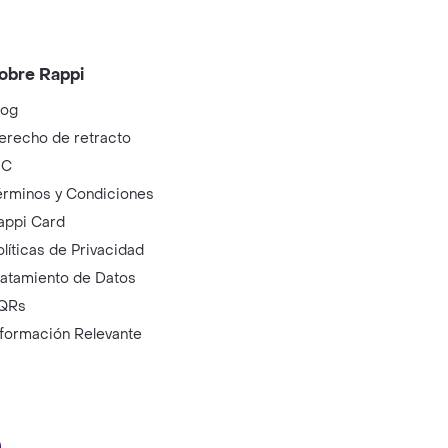
obre Rappi
log
erecho de retracto
IC
érminos y Condiciones
appi Card
olíticas de Privacidad
ratamiento de Datos
QRs
nformación Relevante