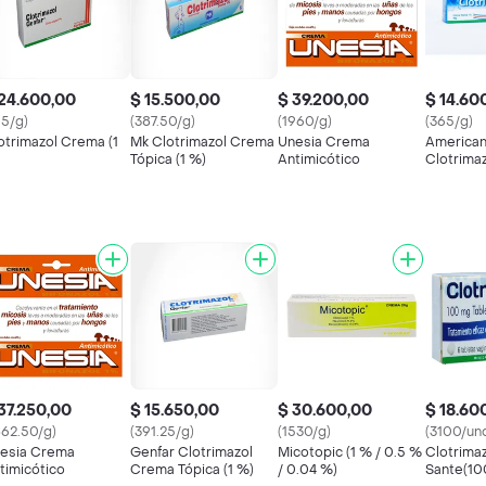
24.600,00
$ 15.500,00
$ 39.200,00
$ 14.60
15/g)
(387.50/g)
(1960/g)
(365/g)
otrimazol Crema (1
Mk Clotrimazol Crema
Unesia Crema
American
Tópica (1 %)
Antimicótico
Clotrima
Tópica (1
37.250,00
$ 15.650,00
$ 30.600,00
$ 18.60
862.50/g)
(391.25/g)
(1530/g)
(3100/un
esia Crema
Genfar Clotrimazol
Micotopic (1 % / 0.5 %
Clotrimaz
timicótico
Crema Tópica (1 %)
/ 0.04 %)
Sante(10