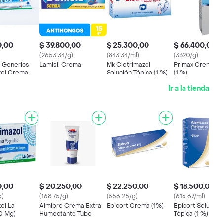
0,00
$ 39.800,00
$ 25.300,00
$ 66.400,00
(2653.34/g)
(843.34/ml)
(3320/g)
 Generics
Lamisil Crema
Mk Clotrimazol
Primax Crema T
zol Crema
Solución Tópica (1 %)
(1 %)
 %)
Ir a la tienda
0,00
$ 20.250,00
$ 22.250,00
$ 18.500,00
d)
(168.75/g)
(556.25/g)
(616.67/ml)
ol La
Almipro Crema Extra
Epicort Crema (1%)
Epicort Solució
0 Mg)
Humectante Tubo
Tópica (1 %)