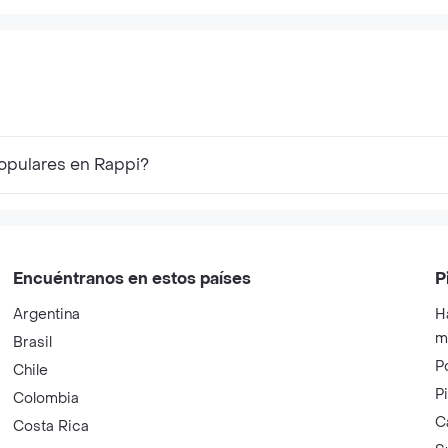
opulares en Rappi?
Encuéntranos en estos países
P
Argentina
H
m
Brasil
P
Chile
P
Colombia
C
Costa Rica