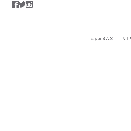
Facebook
Twitter
Instagram
Rappi S.A.S. --- NI