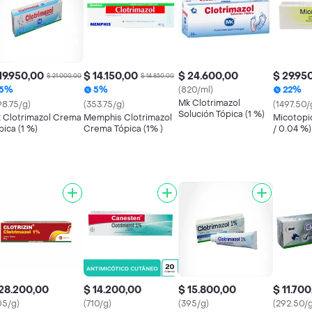
19.950,00
$ 14.150,00
$ 24.600,00
$ 29.95
$ 21.000,00
$ 14.850,00
5%
5%
(820/ml)
22%
Mk Clotrimazol
98.75/g)
(353.75/g)
(1497.50/
Solución Tópica (1 %)
 Clotrimazol Crema
Memphis Clotrimazol
Micotopic
pica (1 %)
Crema Tópica (1% )
/ 0.04 %)
28.200,00
$ 14.200,00
$ 15.800,00
$ 11.70
05/g)
(710/g)
(395/g)
(292.50/g