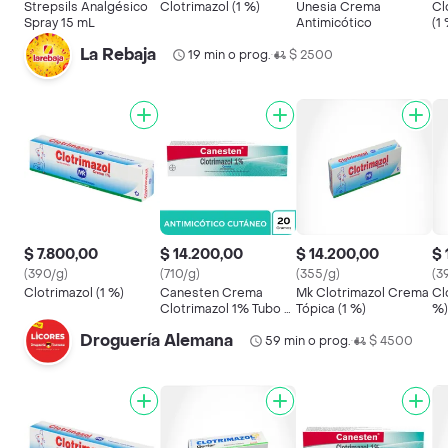
Strepsils Analgésico
Clotrimazol (1 %)
Unesia Crema
Cl
Spray 15 mL
Antimicótico
(1
La Rebaja
19 min o prog.
$ 2500
•
$ 7.800,00
$ 14.200,00
$ 14.200,00
$ 
(390/g)
(710/g)
(355/g)
(3
Clotrimazol (1 %)
Canesten Crema
Mk Clotrimazol Crema
Cl
Clotrimazol 1% Tubo x
Tópica (1 %)
%)
20 gr
Droguería Alemana
59 min o prog.
$ 4500
•