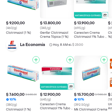
$ 9.200,00
$ 13.800,00
$ 13.900,00
$ 
(460/g)
(345/g)
(695/g)
(6
Clotrimazol (1 %)
Genfar Clotrimazol
Canesten Crema
Cl
Crema Tópica (1 %)
Clotrimazol 1% Tubo x
%)
20 gr
La Economía
Hoy, 8 AM
$ 2500
•
$ 7.600,00
$ 12.900,00
$ 15.700,00
$ 
$ 8.450,00
$ 17.450,00
10%
(645/g)
10%
(1
Canesten Crema
Un
(380/g)
(392.50/g)
Clotrimazol 1% Tubo x
An
Clotrimazol (1 %)
Mk Clotrimazol Crema