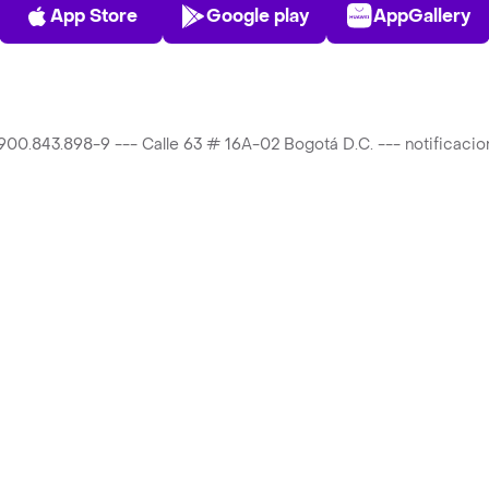
App Store
Play Store
AppGalle
App Store
Google play
AppGallery
T 900.843.898-9 --- Calle 63 # 16A-02 Bogotá D.C. --- notificac