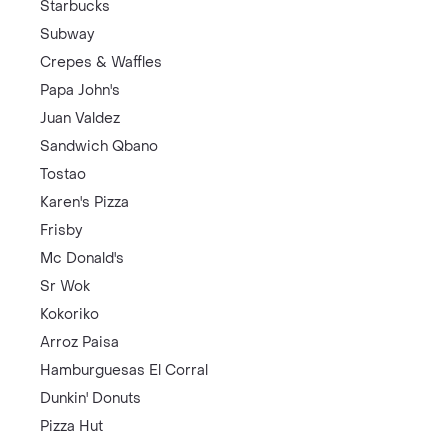
Starbucks
Subway
Crepes & Waffles
Papa John's
Juan Valdez
Sandwich Qbano
Tostao
Karen's Pizza
Frisby
Mc Donald's
Sr Wok
Kokoriko
Arroz Paisa
Hamburguesas El Corral
Dunkin' Donuts
Pizza Hut