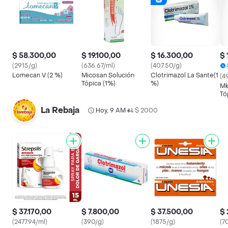
$ 58.300,00
$ 19.100,00
$ 16.300,00
$ 
(2915/g)
(636.67/ml)
(407.50/g)
Lomecan V (2 %)
Micosan Solución
Clotrimazol La Sante(1
(4
Tópica (1%)
%)
Mk
Tó
La Rebaja
Hoy, 9 AM
$ 2000
•
$ 37.170,00
$ 7.800,00
$ 37.500,00
$ 
(2477.94/ml)
(390/g)
(1875/g)
(7