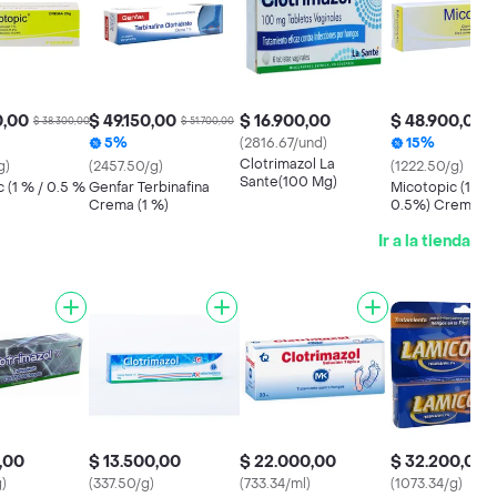
0,00
$ 49.150,00
$ 16.900,00
$ 48.900,00
$ 38.300,00
$ 51.700,00
$
5%
(2816.67/und)
15%
Clotrimazol La
g)
(2457.50/g)
(1222.50/g)
Sante(100 Mg)
 (1 % / 0.5 %
Genfar Terbinafina
Micotopic (1/ 0.
Crema (1 %)
0.5%) Crema Tó
Ir a la tienda
0,00
$ 13.500,00
$ 22.000,00
$ 32.200,00
)
(337.50/g)
(733.34/ml)
(1073.34/g)