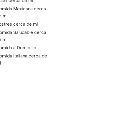
ushi cerca de mi
omida Mexicana cerca
e mi
ostres cerca de mi
omida Saludable cerca
e mi
omida a Domicilio
omida Italiana cerca de
i