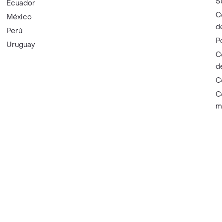
S
Ecuador
C
México
d
Perú
P
Uruguay
C
d
C
C
m