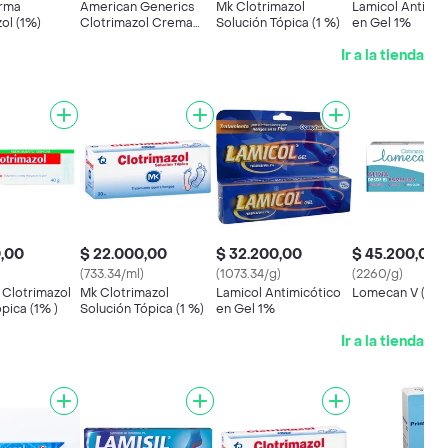
rma
American Generics
Mk Clotrimazol
Lamicol Antimic
ol (1%)
Clotrimazol Crema
Solución Tópica (1 %)
en Gel 1%
Tópica (1 %)
Ir a la tienda
0,00
$ 22.000,00
$ 32.200,00
$ 45.200,00
(733.34/ml)
(1073.34/g)
(2260/g)
Clotrimazol
Mk Clotrimazol
Lamicol Antimicótico
Lomecan V (2 %
pica (1% )
Solución Tópica (1 %)
en Gel 1%
Ir a la tienda