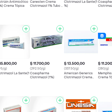
otrizin Antimicótico
Canesten Crema
Clotrimazol La Sante(1
Coaspha
 %) Crema Tópica
Clotrimazol 1% Tubo x
%)
Clotrimaz
20 gr
15.800,00
$ 11.700,00
$ 13.500,00
$ 11.20
95/g)
(292.50/g)
(337.50/g)
(280/g)
otrimazol La Sante(1
Coaspharma
American Generics
Memphis 
Clotrimazol (1%)
Clotrimazol Crema
Crema Tó
Tópica (1 %)