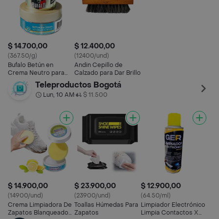
$ 14.700,00
$ 12.400,00
(367.50/g)
(12400/und)
Bufalo Betún en
Andin Cepillo de
Crema Neutro para
Calzado para Dar Brillo
Calzado
Teleproductos Bogotá
Lun, 10 AM
$ 11.500
•
$ 14.900,00
$ 23.900,00
$ 12.900,00
(14900/und)
(23900/und)
(64.50/ml)
Crema Limpiadora De
Toallas Húmedas Para
Limpiador Electrónico
Zapatos Blanqueador
Zapatos
Limpia Contactos X