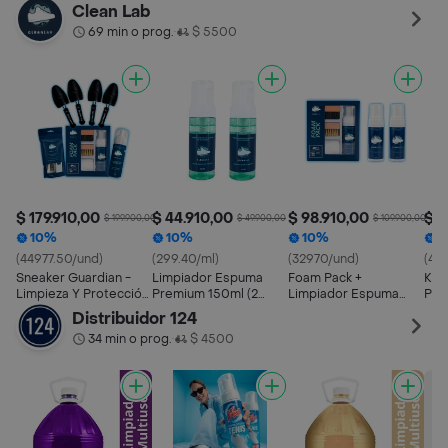
Quita Manchas
200ml Mugre
Clean Lab
69 min o prog.
$ 5500
•
$ 179.910,00
$ 44.910,00
$ 98.910,00
$ 8
$ 199.900,00
$ 49.900,00
$ 109.900,00
10%
10%
10%
1
(44977.50/und)
(299.40/ml)
(32970/und)
(40
Sneaker Guardian -
Limpiador Espuma
Foam Pack +
Kit
Limpieza Y Protección
Premium 150ml (2
Limpiador Espuma
Pre
De Tenis
Unid) - Limpieza De
Premium 2 Unid -
Pre
Distribuidor 124
Tenis
Limpieza De Tenis
Lim
34 min o prog.
$ 4500
•
Ten