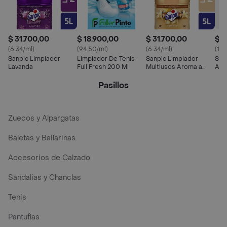
$ 31.700,00
$ 18.900,00
$ 31.700,00
$ 4
(6.34/ml)
(94.50/ml)
(6.34/ml)
(11.
Sanpic Limpiador
Limpiador De Tenis
Sanpic Limpiador
Sha
Lavanda
Full Fresh 200 Ml
Multiusos Aroma a
Alf
Vainilla
Full
Pasillos
Zuecos y Alpargatas
Baletas y Bailarinas
Accesorios de Calzado
Sandalias y Chanclas
Tenis
Pantuflas