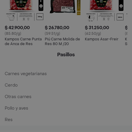
$ 42.900,00
$ 26.780,00
$ 31.250,00
$ 4
(85.80/g)
(59.51/g)
(62.50/g)
(89.
Kampos Carne Punta
Piú Carne Molida de
Kampos Asar-Freir
Kam
de Anca de Res
Res 80 M /20
Sol
Pasillos
Carnes vegetarianas
Cerdo
Otras carnes
Pollo y aves
Res