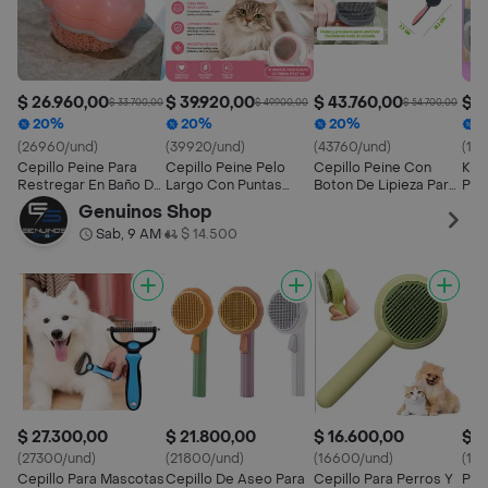
$ 26.960,00
$ 39.920,00
$ 43.760,00
$ 1
$ 33.700,00
$ 49.900,00
$ 54.700,00
20%
20%
20%
2
(26960/und)
(39920/und)
(43760/und)
(19
Cepillo Peine Para
Cepillo Peine Pelo
Cepillo Peine Con
Kit 
Restregar En Baño De
Largo Con Puntas
Boton De Lipieza Para
Pei
Mascota
Amigables Para La Piel
Mascota
Mas
Genuinos Shop
Sab, 9 AM
$ 14.500
•
$ 27.300,00
$ 21.800,00
$ 16.600,00
$ 1
(27300/und)
(21800/und)
(16600/und)
(14
Cepillo Para Mascotas
Cepillo De Aseo Para
Cepillo Para Perros Y
Pei