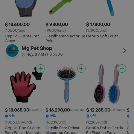
$ 18.600,00
$ 9.800,00
$ 17.800,00
(18600/und)
(9800/und)
(17800/und)
Cepillo Guante Pet
Cepillo Recolector De
Cepillo Soft Brush
Glove
Pelo
Mg Pet Shop
Hoy, 8 AM
$ 5500
•
$ 18.065,00
$ 16.290,00
$ 12.285,00
$ 7
$ 19.850,00
$ 17.900,00
$ 13.500,00
9%
9%
9%
(18063.50/und)
(16289/und)
(12285/und)
(76
Cepillo Tipo Guante
Cepillo Para Peinar
Cepillo Doble Cerda
Cepi
Para Peinar Mascotas
Mascotas Cerdas
En Plastico Para
Mas