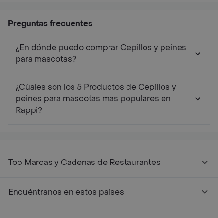
Cerdas Plasticas Para
Suaves Tamaño
Mascotas Para Perros
Met
Perros Y Gatos
Pequeño Para Perros
Y Gatos
Peq
Y Gatos
Y G
Preguntas frecuentes
¿En dónde puedo comprar Cepillos y peines
para mascotas?
¿Cúales son los 5 Productos de Cepillos y
peines para mascotas mas populares en
Rappi?
Top Marcas y Cadenas de Restaurantes
Encuéntranos en estos países