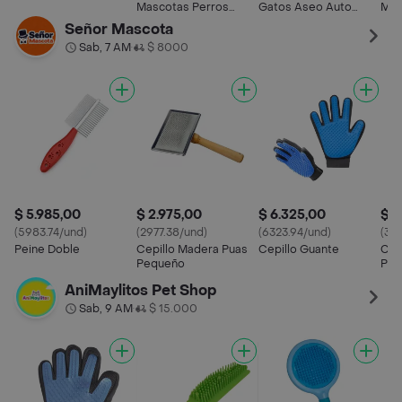
Mascotas Perros
Gatos Aseo Auto
Mas
Gatos
Limpiantes Mascotas
Lim
Señor Mascota
Sab, 7 AM
$ 8000
•
$ 5.985,00
$ 2.975,00
$ 6.325,00
$ 3
(5983.74/und)
(2977.38/und)
(6323.94/und)
(39
Peine Doble
Cepillo Madera Puas
Cepillo Guante
Cep
Pequeño
Peq
AniMaylitos Pet Shop
Sab, 9 AM
$ 15.000
•