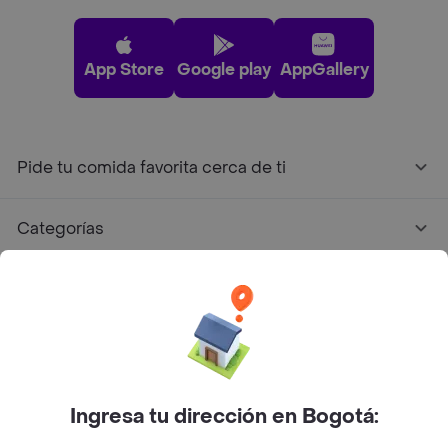
App Store
Google play
AppGallery
Pide tu comida favorita cerca de ti
Categorías
Únete a Rappi
Sobre Rappi
Facebook
Twitter
Instagram
Ingresa tu dirección en Bogotá: