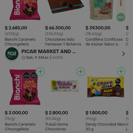
$ 2.685,00
$ 66.300,00
$ 39.300,00
$ 8
(67.13/g)
(576.53/g)
(78.60/g)
(34.
Bianchi Caramelo
Chocolates Italo
Cordillera Confituras
Dul
Chocogalleta
Fantasias Y Boheros
de Azúcar Sabor a
Cho
Chocolate
PICAR MARKET AND COFFE
Sab, 9 AM
$ 6000
•
$ 3.000,00
$ 2.800,00
$ 1.800,00
$ 3
(75/g)
(93.34/g)
(90/g)
(126
Bianchi Caramelo
Trululú Goma
Dandy Chocodisk Maní
Jet
Chocogalleta
Chocolores
20 g
Lec