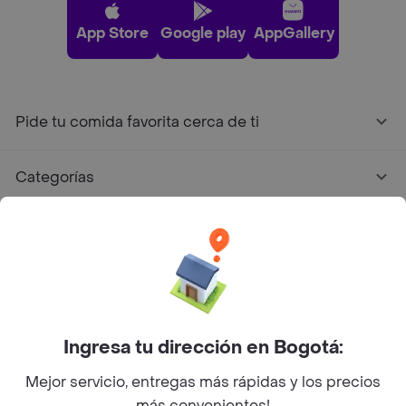
App Store
Google play
AppGallery
Pide tu comida favorita cerca de ti
Categorías
Únete a Rappi
Sobre Rappi
Facebook
Twitter
Instagram
Ingresa tu dirección en Bogotá:
Mejor servicio, entregas más rápidas y los precios
©
2026
Rappi Inc. All rights reserved.
más convenientes!