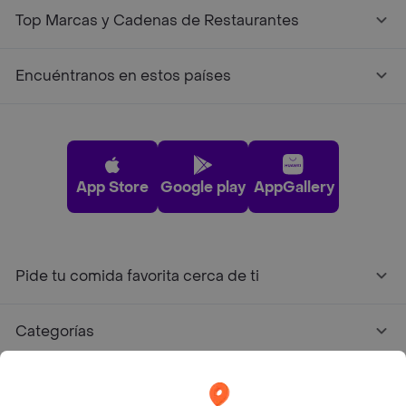
Top Marcas y Cadenas de Restaurantes
Encuéntranos en estos países
App Store
Google play
AppGallery
Pide tu comida favorita cerca de ti
Categorías
Únete a Rappi