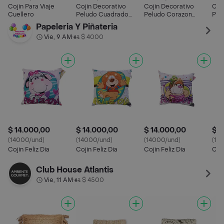
Cojin Para Viaje
Cojin Decorativo
Cojin Decorativo
Coj
Cuellero
Peludo Cuadrado
Peludo Corazon
Pel
Grande
Grande
Peq
Papeleria Y Piñateria
Vie, 9 AM
$ 4000
•
$ 14.000,00
$ 14.000,00
$ 14.000,00
$ 1
(14000/und)
(14000/und)
(14000/und)
(14
Cojin Feliz Dia
Cojin Feliz Dia
Cojin Feliz Dia
Coj
Club House Atlantis
Vie, 11 AM
$ 4500
•