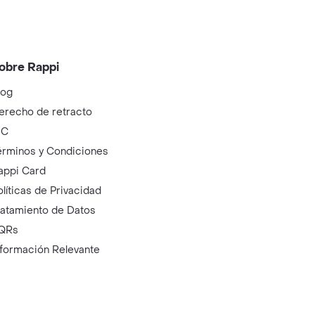
obre Rappi
log
erecho de retracto
IC
érminos y Condiciones
appi Card
olíticas de Privacidad
ratamiento de Datos
QRs
nformación Relevante