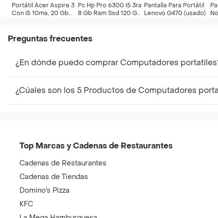
Portátil Acer Aspire 3
Pc Hp Pro 6300 I5 3ra
Pantalla Para Portátil
Pa
Con I5 10ma, 20 Gb
8 Gb Ram Ssd 120 Gb
Lenovo G470 (usado)
No
Ram, Nvidia 2 Gb Y
Nvidia Gt 730 2 Gb
Le
Negro (usado)
(u
Preguntas frecuentes
¿En dónde puedo comprar Computadores portatiles
¿Cúales son los 5 Productos de Computadores porta
Top Marcas y Cadenas de Restaurantes
Cadenas de Restaurantes
Cadenas de Tiendas
Domino's Pizza
KFC
La Mega Hamburguesa