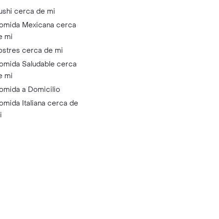
ushi cerca de mi
omida Mexicana cerca
e mi
ostres cerca de mi
omida Saludable cerca
e mi
omida a Domicilio
omida Italiana cerca de
i