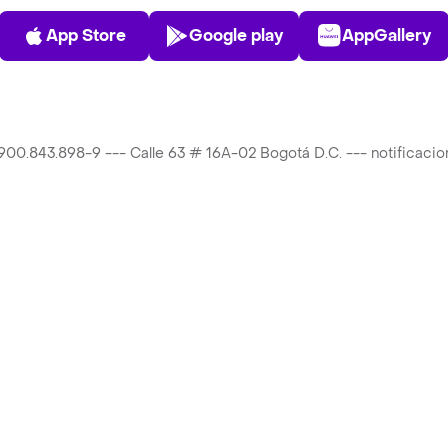
App Store
Play Store
AppGalle
App Store
Google play
AppGallery
T 900.843.898-9 --- Calle 63 # 16A-02 Bogotá D.C. --- notificac