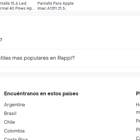
ntalla 15.6 Led
Pantalla Para Apple
rmal 40 Pines Hp.
Imac A1311 21.5
novo, Acer, Asus,
Pulgadas (usado)
sado)
?
tiles mas populares en Rappi?
Encuéntranos en estos países
P
Argentina
H
m
Brasil
P
Chile
P
Colombia
C
Costa Rica