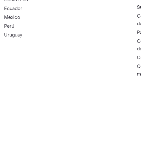
S
Ecuador
C
México
d
Perú
P
Uruguay
C
d
C
C
m