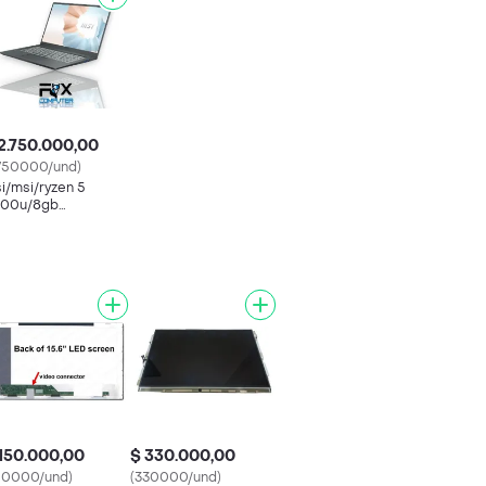
2.750.000,00
750000/und)
i/msi/ryzen 5
00u/8gb
m/256gb/15.6"
150.000,00
$ 330.000,00
50000/und)
(330000/und)