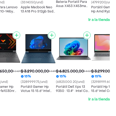
Bateria Portatil Para
nd)
(3514050/und)
(4799200/und)
Asus X453 X453ma
Para Lenovo
Apple Macbook Neo
Portátil Gamer
X553 X553m X553b
110-14iby
13 A18 Pro 512gb Ssd
Hp Amd Ryzen 7
X553ma X403m
y 100-14ibd
Touch Id 13 Pulg
8gb-disco Ssd 
X503m
Ir a la tienda
(nuevo Con Caj
Abierta)
.650,00
$ 3.290.000,00
$ 6.825.000,00
$ 3.299.000,
$ 2.629.000,00
$ 3.870.590,00
$ 8.029.410,00
15%
15%
15%
/und)
(3289999.75/und)
(6825000.20/und)
(3298999.60/un
 Gamer Hp
Portátil Gamer Hp
Portátil Dell Xps 13
Portátil Hp 15-f
-fa1030nr
Victus 15 15.6" Intel
9350 · 13.4" · Intel Core
15.6" Intel Core 
l Core I5-
Core I5-12450h Rtx
Ultra 7 256v · Ram
155h Ram 24gb 
Ir a la tienda
tx 2050 4gb
3050 4gb Ram 8gb
16gb Lpddr5 · Ssd M.2
512gb (español)
M.2 512gb
M.2 512gb
512gb · Windows 11
Home · Teclado Inglés