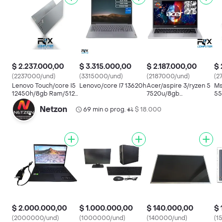
$ 2.237.000,00
$ 3.315.000,00
$ 2.187.000,00
$ 
(2237000/und)
(3315000/und)
(2187000/und)
(2
Lenovo Touch/core I5
Lenovo/core I7 13620h
Acer/aspire 3/ryzen 5
Ms
12450h/8gb Ram/512
7520u/8gb
55
Ssd/15.6"
Ram/512gb/15.6" Fhd
Ra
Netzon
69 min o prog.
$ 18.000
•
$ 2.000.000,00
$ 1.000.000,00
$ 140.000,00
$ 
(2000000/und)
(1000000/und)
(140000/und)
(1