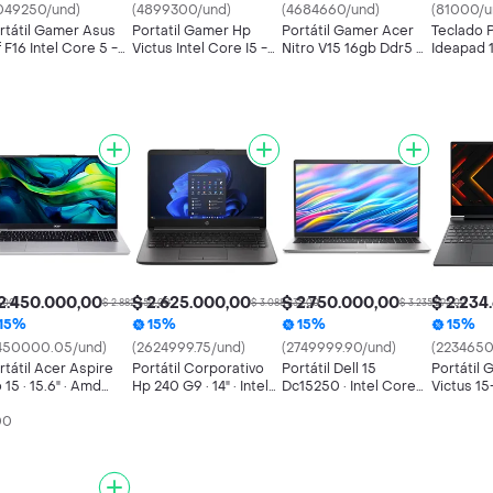
049250/und)
(4899300/und)
(4684660/und)
(81000/u
rtátil Gamer Asus
Portatil Gamer Hp
Portátil Gamer Acer
Teclado 
f F16 Intel Core 5 -
Victus Intel Core I5 -
Nitro V15 16gb Ddr5 -
Ideapad 
b - Ssd 512gb
Rtx 3050 16gb Ram
512gb Ssd
100-14ib
512gb Ssd
2.450.000,00
$ 2.625.000,00
$ 2.750.000,00
$ 2.234
5,00
$ 2.882.350,00
$ 3.088.235,00
$ 3.235.295,00
15%
15%
15%
15%
450000.05/und)
(2624999.75/und)
(2749999.90/und)
(2234650
rtátil Acer Aspire
Portátil Corporativo
Portátil Dell 15
Portátil
 15 · 15.6" · Amd
Hp 240 G9 · 14" · Intel
Dc15250 · Intel Core
Victus 15
zen 7 7730u · Ram
Core I5 1334u · Ram
I7-1355u · 16gb Ddr4 ·
15.6 Inte
00
gb Ddr4 · Ssd M.2
8gb Ddr4 · Ssd M.2
Ssd M.2 1tb · Windows
12450h R
2gb · Windows 11
512gb · Windows 11
11 Home · Teclado
Ram 8gb 
me · Teclado Inglés
Pro · Teclado Español
Inglés
W11h