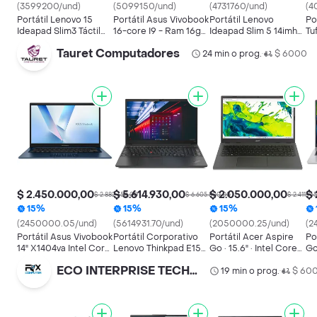
(3599200/und)
(5099150/und)
(4731760/und)
(4
Portátil Lenovo 15
Portátil Asus Vivobook
Portátil Lenovo
Po
Ideapad Slim3 Táctil
16-core I9 - Ram 16gb
Ideapad Slim 5 14imh9
Tu
Corei5 - 24gb-512gb
Ddr4 + 1tb Ssd
Cultra 7 155h 16gb 1tb
8g
Tauret Computadores
24 min o prog.
Color Gris
$ 6000
•
$ 2.450.000,00
$ 5.614.930,00
$ 2.050.000,00
$ 
$ 2.882.350,00
$ 6.605.800,00
$ 2.411.76
15%
15%
15%
(2450000.05/und)
(5614931.70/und)
(2050000.25/und)
(2
Portátil Asus Vivobook
Portátil Corporativo
Portátil Acer Aspire
Po
14" X1404va Intel Core
Lenovo Thinkpad E15
Go · 15.6" · Intel Core
Go
I7-1355u Ram 12gb M.2
Gen 2 · 15.6" · Intel
I5 13420h · Ram 8gb
Ry
ECO INTERPRISE TECHNOLOGY
512gb W11h (inglés)
Core I7-1165g7 · Ram
Ddr5 · Ssd M.2 512gb ·
19 min o prog.
$ 60
16
•
16gb Ddr4 · Ssd M.2
Teclado Español · Mist
51
512gb · Windows 11
Green
Ho
Pro · Teclado Inglés