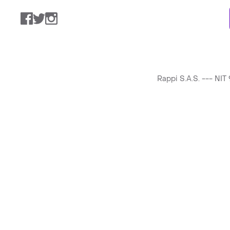
Facebook
Twitter
Instagram
Rappi S.A.S. --- NI