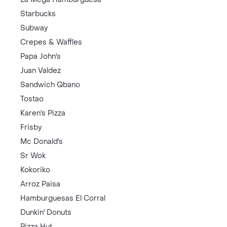
Starbucks
Subway
Crepes & Waffles
Papa John's
Juan Valdez
Sandwich Qbano
Tostao
Karen's Pizza
Frisby
Mc Donald's
Sr Wok
Kokoriko
Arroz Paisa
Hamburguesas El Corral
Dunkin' Donuts
Pizza Hut