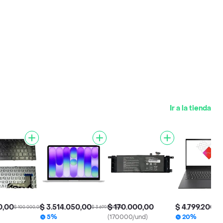
Ir a la tienda
0,00
$ 3.514.050,00
$ 170.000,00
$ 4.799.200,0
$ 100.000,00
$ 3.699.000,00
5%
(170000/und)
20%