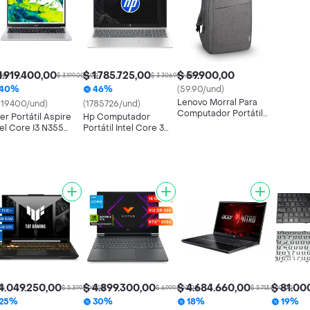
1.919.400,00
$ 1.785.725,00
$ 59.900,00
,00
$ 3.199.000,00
$ 3.306.900,00
40%
46%
(59.90/und)
Lenovo Morral Para
919400/und)
(1785726/und)
Computador Portátil
er Portátil Aspire
Hp Computador
15.6" Backpack B210
tel Core I3 N355
Portátil Intel Core 3
m- 16 Gb 512 Gb
100 U RAM- 8Gb 15-
d
fd0331la
4.049.250,00
$ 4.899.300,00
$ 4.684.660,00
$ 81.00
00
$ 5.399.000,00
$ 6.999.000,00
$ 5.713.000,00
25%
30%
18%
19%