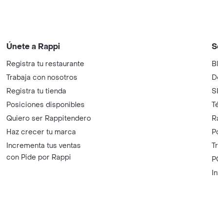
Únete a Rappi
S
Registra tu restaurante
B
Trabaja con nosotros
D
Registra tu tienda
S
Posiciones disponibles
T
Quiero ser Rappitendero
R
Haz crecer tu marca
P
Incrementa tus ventas
T
con Pide por Rappi
P
I