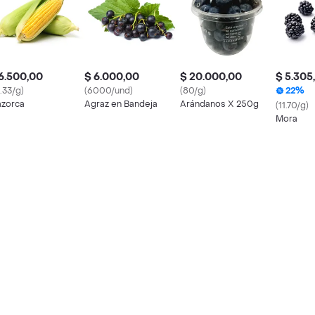
6.500,00
$ 6.000,00
$ 20.000,00
$ 5.305
4.33/g)
(6000/und)
(80/g)
22%
zorca
Agraz en Bandeja
Arándanos X 250g
(11.70/g)
Mora