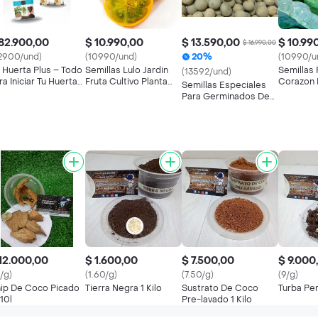
82.900,00
$ 10.990,00
$ 13.590,00
$ 10.99
$ 16.990,00
2900/und)
(10990/und)
20%
(10990/u
t Huerta Plus – Todo
Semillas Lulo Jardin
Semillas
(13592/und)
ra Iniciar Tu Huerta
Fruta Cultivo Planta
Corazon 
Semillas Especiales
 Casa
Planta
Cultivo C
Para Germinados De
Jardin
Arveja
12.000,00
$ 1.600,00
$ 7.500,00
$ 9.000
2/g)
(1.60/g)
(7.50/g)
(9/g)
ip De Coco Picado
Tierra Negra 1 Kilo
Sustrato De Coco
Turba Perl
/10l
Pre-lavado 1 Kilo