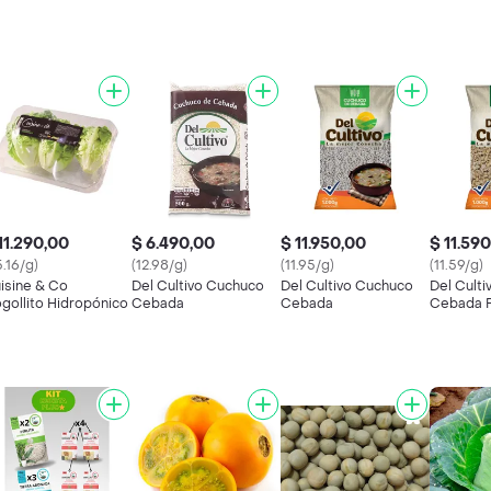
11.290,00
$ 6.490,00
$ 11.950,00
$ 11.59
5.16/g)
(12.98/g)
(11.95/g)
(11.59/g)
isine & Co
Del Cultivo Cuchuco
Del Cultivo Cuchuco
Del Cult
gollito Hidropónico
Cebada
Cebada
Cebada P