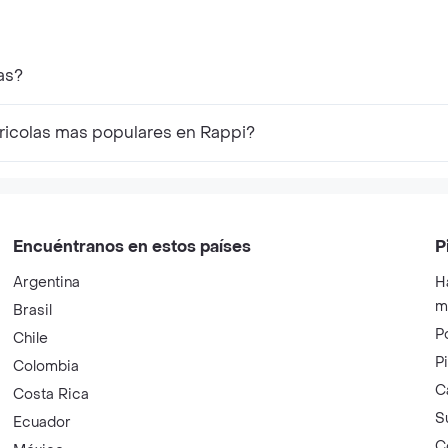
as?
gricolas mas populares en Rappi?
Encuéntranos en estos países
P
Argentina
H
m
Brasil
P
Chile
P
Colombia
C
Costa Rica
S
Ecuador
C