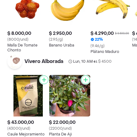
$ 8.000,00
$ 2.950,00
$ 4.290,00
$ 
$ 5.500,00
(8000/und)
(2.95/g)
22%
(1
Malla De Tomate
Banano Uraba
Ma
(9.46/g)
Chonto
Plátano Maduro
Vivero Alborada
Lun, 10 AM
$ 4500
•
$ 43.000,00
$ 22.000,00
(43000/und)
(22000/und)
Caule Mejoramiento
Planta De Aji