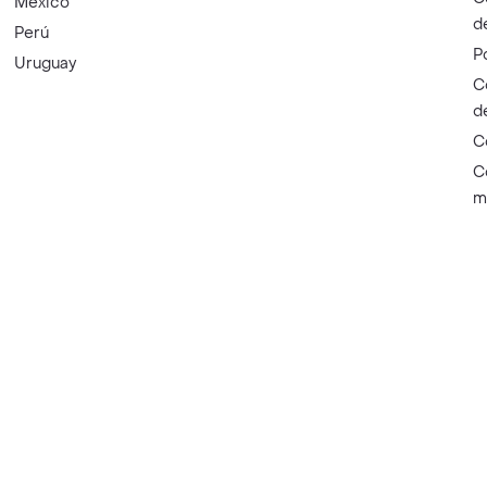
México
d
Perú
P
Uruguay
C
d
C
C
m