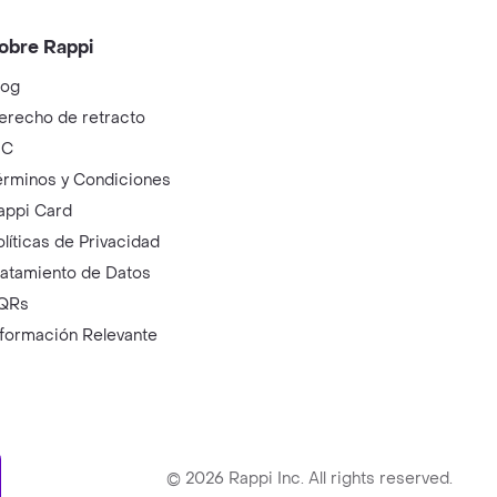
obre Rappi
log
erecho de retracto
IC
érminos y Condiciones
appi Card
olíticas de Privacidad
ratamiento de Datos
QRs
nformación Relevante
ry
©
2026
Rappi Inc. All rights reserved.