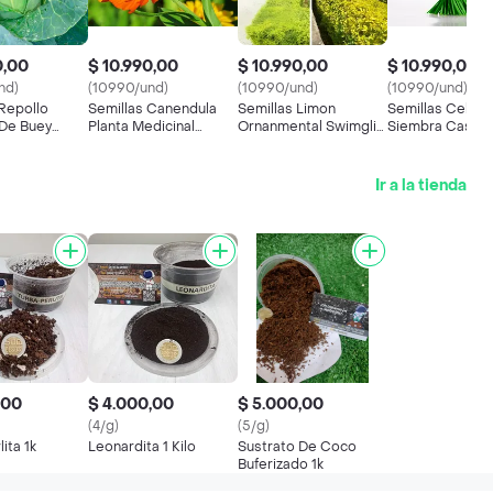
0,00
$ 10.990,00
$ 10.990,00
$ 10.990,00
nd)
(10990/und)
(10990/und)
(10990/und)
 Repollo
Semillas Canendula
Semillas Limon
Semillas Cebolli
De Buey
Planta Medicinal
Ornanmental Swimglia
Siembra Casa H
ulinario
Aromatica Calendula
Planta Mata Pared
Cultivo Hortaliz
Decoración Follaje
Ir a la tienda
,00
$ 4.000,00
$ 5.000,00
(4/g)
(5/g)
ita 1k
Leonardita 1 Kilo
Sustrato De Coco
Buferizado 1k