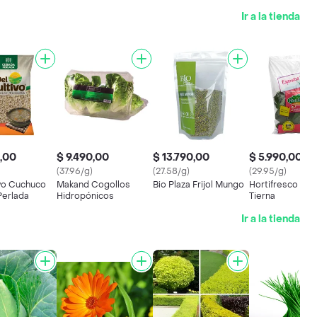
Ir a la tienda
0,00
$ 9.490,00
$ 13.790,00
$ 5.990,00
(37.96/g)
(27.58/g)
(29.95/g)
ivo Cuchuco
Makand Cogollos
Bio Plaza Frijol Mungo
Hortifresco Esp
erlada
Hidropónicos
Tierna
Ir a la tienda