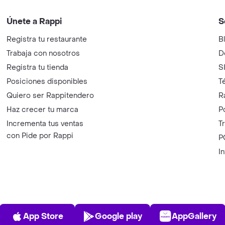
Únete a Rappi
S
Registra tu restaurante
B
Trabaja con nosotros
D
Registra tu tienda
S
Posiciones disponibles
T
Quiero ser Rappitendero
R
Haz crecer tu marca
P
Incrementa tus ventas
T
con Pide por Rappi
P
I
App Store
Play Store
AppGalle
App Store
Google play
AppGallery