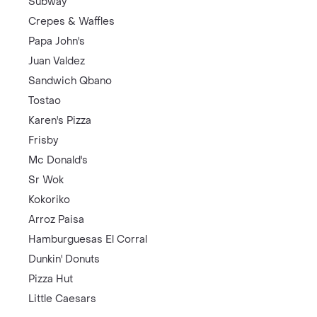
Subway
Crepes & Waffles
Papa John's
Juan Valdez
Sandwich Qbano
Tostao
Karen's Pizza
Frisby
Mc Donald's
Sr Wok
Kokoriko
Arroz Paisa
Hamburguesas El Corral
Dunkin' Donuts
Pizza Hut
Little Caesars