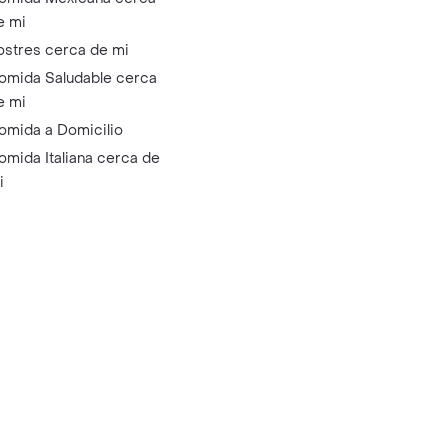
e mi
ostres cerca de mi
omida Saludable cerca
e mi
omida a Domicilio
omida Italiana cerca de
i