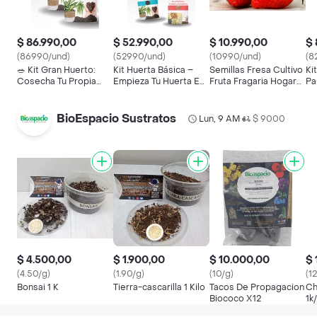
$ 86.990,00
$ 52.990,00
$ 10.990,00
$ 
(86990/und)
(52990/und)
(10990/und)
(8
🥗 Kit Gran Huerto:
Kit Huerta Básica –
Semillas Fresa Cultivo
Ki
Cosecha Tu Propia
Empieza Tu Huerta En
Fruta Fragaria Hogar
Pa
Ensalada
Casa
Casa
En
BioEspacio Sustratos
Lun, 9 AM
$ 9000
•
$ 4.500,00
$ 1.900,00
$ 10.000,00
$ 
(4.50/g)
(1.90/g)
(10/g)
(1
Bonsai 1 K
Tierra-cascarilla 1 Kilo
Tacos De Propagacion
Ch
Biococo X12
1k