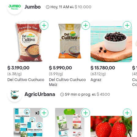
Jumbo
Hoy, 11 AM
$ 10.000
•
$ 3.190,00
$ 5.990,00
$ 15.780,00
$ 
(6.38/g)
(5.99/g)
(63.12/g)
(4
Del Cultivo Cuchuco
Del Cultivo Cuchuco
Agraz
Cu
Maíz
Co
AgricUrbana
59 min o prog.
$ 4500
•