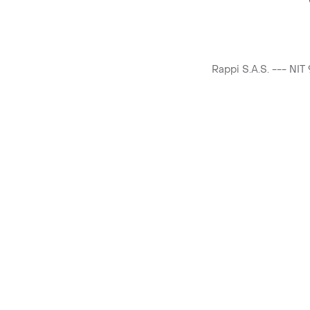
Rappi S.A.S. --- NI