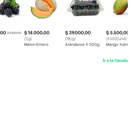
,00
$ 14.000,00
$ 39.000,00
$ 5.500,00
$ 6.800,00
(7/g)
(78/g)
(5500/und)
Melon Entero
Arándanos X 500g
Mango Yulima X
Ir a la tienda