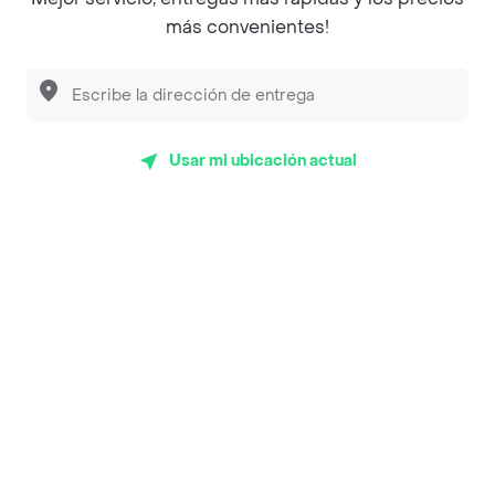
Pide tu comida favorita cerca de ti
más convenientes!
Categorías
Únete a Rappi
Usar mi ubicación actual
Sobre Rappi
Facebook
Twitter
Instagram
©
2026
Rappi Inc. All rights reserved.
Rappi S.A.S. --- NIT 900.843.898-9 --- Calle 63 # 16A-02
Bogotá D.C. --- notificacionesrappi@rappi.com