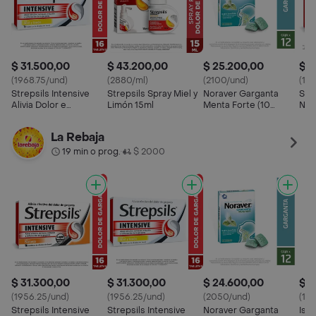
$ 31.500,00
$ 43.200,00
$ 25.200,00
$ 3
(1968.75/und)
(2880/ml)
(2100/und)
(19
Strepsils Intensive
Strepsils Spray Miel y
Noraver Garganta
Stre
Alivia Dolor e
Limón 15ml
Menta Forte (10
Nar
Inflamación de
mg/1.4 mg)
Garganta sabor Miel y
La Rebaja
Limón
19 min o prog.
$ 2000
•
$ 31.300,00
$ 31.300,00
$ 24.600,00
$ 1
(1956.25/und)
(1956.25/und)
(2050/und)
(14
Strepsils Intensive
Strepsils Intensive
Noraver Garganta
Ise