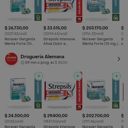
$ 26.730,00
$ 33.515,00
$ 203.170,00
$ 1
(2227.42/und)
(2094.63/und)
(2116.37/und)
(79
Noraver Garganta
Strepsils Intensive
Noraver Garganta
Stre
Menta Forte (10
Alivia Dolor e
Menta Forte (10 mg /
sab
mg/1.4 mg)
Inflamación de
1.4 mg)
Garganta sabor Miel y
Droguería Alemana
Limón
59 min o prog.
$ 3500
•
$ 24.300,00
$ 29.400,00
$ 202.700,00
$ 2
(2025/und)
(1837.50/und)
(2111.46/und)
(18
Noraver Garganta
Strepsils Intensive
Noraver Garganta
Stre