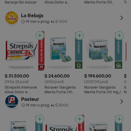
Naranja Sin Azúcar
Alivia Dolor e
Menta Forte (10
Tab
Inflamación de
mg/1.4 mg)
Rojo
Garganta sabor Miel y
La Rebaja
Limón
19 min o prog.
$ 1500
•
$ 31.300,00
$ 24.600,00
$ 194.600,00
$ 3
(1956.25/und)
(2050/und)
(2027.09/und)
(19
Strepsils Intensive
Noraver Garganta
Noraver Garganta
Stre
Alivia Dolor e
Menta Forte (10
Menta Forte (10 mg /
Nar
Inflamación de
mg/1.4 mg)
1.4 mg)
Pasteur
Garganta sabor Miel y
19 min o prog.
$ 3000
•
Limón