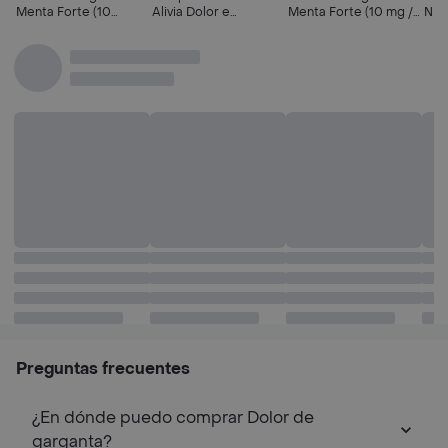
Menta Forte (10
Alivia Dolor e
Menta Forte (10 mg /
Nar
mg/1.4 mg)
Inflamación de
1.4 mg)
Garganta sabor Miel y
Limón
Preguntas frecuentes
¿En dónde puedo comprar Dolor de
garganta?