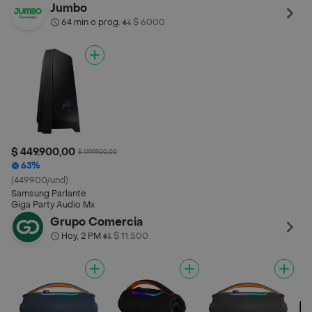
Dcolllk
Bluetooth 500V
Jumbo
64 min o prog.
$ 6000
•
$ 449.900,00
$ 1.199.900,00
63%
(449900/und)
Samsung Parlante
Giga Party Audio Mx
Grupo Comercia
Hoy, 2 PM
$ 11.500
•