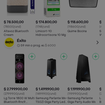
$ 78.500,00
$ 174.800,00
$ 118.600,00
$ 4
(78500/und)
(1748/und)
(118600/und)
(45
Altavoz Bluetooth
Limicort-10
Quime Bocina
Spe
Cream
Hidrocortisona 10 Mg
Wat
Éxito
59 min o prog.
$ 6000
•
$ 2.799.900,00
$ 1.499.900,00
$ 1.199.900,00
$ 2
(2799900/und)
(1499900/und)
(1199900/und)
(23
Lg Torre 1800 W Multi
Samsung Parlante Mx-
Samsung Parlante
Lg 
Bluetooth Rnc9.
T50Zl Giga Party Led
Giga Party Audio Mx
Blue