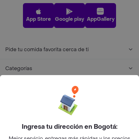
App Store
Google play
AppGallery
Pide tu comida favorita cerca de ti
Categorías
Únete a Rappi
Sobre Rappi
Facebook
Twitter
Instagram
Ingresa tu dirección en Bogotá:
Mejor servicio, entregas más rápidas y los precios