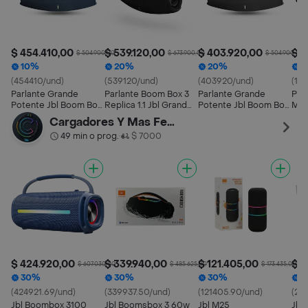
$ 454.410,00
$ 539.120,00
$ 403.920,00
$ 1
$ 504.900,00
$ 673.900,00
$ 504.900,00
10%
20%
20%
2
(454410/und)
(539120/und)
(403920/und)
(14
Parlante Grande
Parlante Boom Box 3
Parlante Grande
Par
Potente Jbl Boom Box
Replica 1.1 Jbl Grande
Potente Jbl Boom Box
Meg
3 60w Bluetooth Tws
Bluetooth Sonido
3 60w Bluetooth
Luc
Cargadores Y Mas Ferias1
Azul Replica 1.1
Potente Negro
Negro Mega Bass
Res
49 min o prog.
$ 7000
•
Imitación
Neg
$ 424.920,00
$ 339.940,00
$ 121.405,00
$ 2
$ 607.030,00
$ 485.625,00
$ 173.435,00
30%
30%
30%
3
(424921.69/und)
(339937.50/und)
(121405.90/und)
(24
Jbl Boombox 3100
Jbl Boomsbox 3 60w
Jbl M25
Jbl