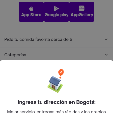
App Store
Google play
AppGallery
Pide tu comida favorita cerca de ti
Categorías
Únete a Rappi
Sobre Rappi
Facebook
Twitter
Instagram
Ingresa tu dirección en Bogotá:
Mejor servicio, entregas más rápidas y los precios
©
2026
Rappi Inc. All rights reserved.