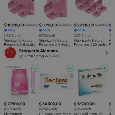
$ 12.215,00
$ 8.715,00
$ 22.715,00
$ 3
$ 34.900,00
$ 24.900,00
$ 64.900,00
65%
65%
65%
6
(12215/und)
(8715/und)
(22715/und)
(33
Vigorizante Natural
Vigorizante Natural
Vigorizante Natural
Vigo
Femenino X 8 Unds
Femenino X 4 Unds
Femenino X 20 Unds
Fem
Power Sex
Power Sex
Power Sex
Pow
Droguería Alemana
59 min o prog.
$ 3500
•
$ 27.900,00
$ 64.300,00
$ 12.700,00
$ 2
(6975/und)
(32150/und)
(6350/und)
(69
Blix Women
Flechsex Vigorizante
Sildenafil Premium
Bli