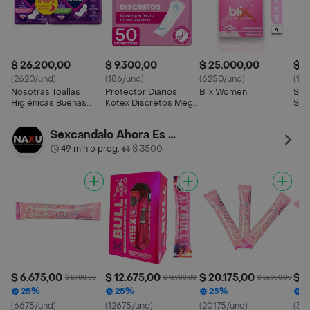
$ 26.200,00
$ 9.300,00
$ 25.000,00
$ 3
(2620/und)
(186/und)
(6250/und)
(19
Nosotras Toallas
Protector Diarios
Blix Women
SXO
Higiénicas Buenas
Kotex Discretos Mega
Sex
Noches Invisible +
Pack 50 Und
Natural
Sexcandalo Ahora Es NAXU Supermarket
49 min o prog.
$ 3500
•
$ 6.675,00
$ 12.675,00
$ 20.175,00
$ 3
$ 8.900,00
$ 16.900,00
$ 26.900,00
25%
25%
25%
2
(6675/und)
(12675/und)
(20175/und)
(33