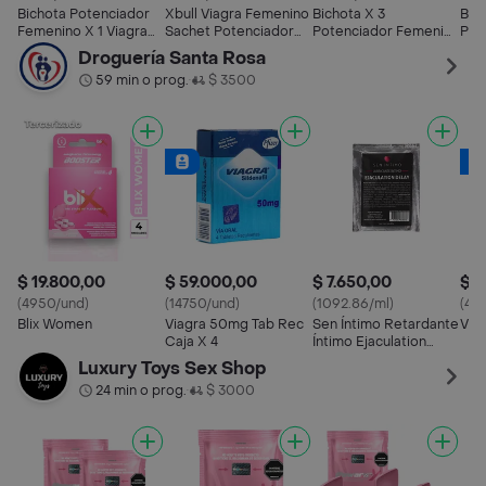
Bichota Potenciador
Xbull Viagra Femenino
Bichota X 3
Bic
Femenino X 1 Viagra
Sachet Potenciador
Potenciador Femenino
Pot
Sube Líbido Mujer
Sexual Mujeres Líbido
Viagra Sube Líbido
Via
Droguería Santa Rosa
Guaraná, Noni, Maca,
Orgasmo Garantizado
Mujer Guaraná, Noni,
Muj
59 min o prog.
$ 3500
•
Damiana, L-arginina.
Energizante Damas
Maca, Damiana, L-
Mac
Chicas Sexo
arginina.
argi
Potencializador
$ 19.800,00
$ 59.000,00
$ 7.650,00
$ 4
(4950/und)
(14750/und)
(1092.86/ml)
(43
Blix Women
Viagra 50mg Tab Rec
Sen Íntimo Retardante
Via
Caja X 4
Íntimo Ejaculation
Delay Sachet
Luxury Toys Sex Shop
24 min o prog.
$ 3000
•