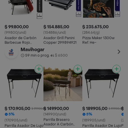
$ 99.800,00
$ 154.885,00
$ 235.675,00
(99800/und)
(154886/und)
(284.64/g)
Asador de Carbón
Asador Grill Panini
Pizza Maker 1300w
Barbecue Rojo
Copper 299894921
Ref. He-
HEBBQ9014R
Mavihogar
299900521
59 min o prog.
$ 6500
•
$ 170.905,00
$ 149.900,00
$ 189.905,00
$ 2
$ 179.900,00
$ 199.900,00
5%
(149900/und)
5%
1
Parrilla Brasero
(170905/und)
(189905/und)
(25
Asador A Carbón
Parrilla Asador De Lujo
Parrilla Asador De Lujo
Parr