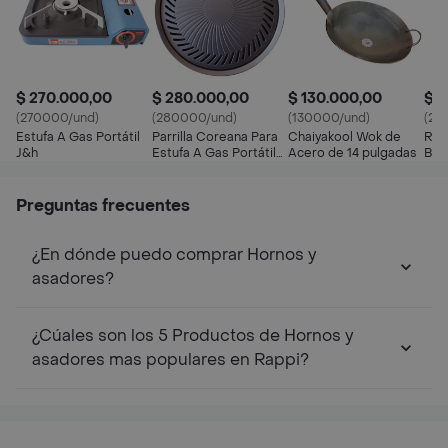
$ 270.000,00
$ 280.000,00
$ 130.000,00
$ 2
(270000/und)
(280000/und)
(130000/und)
(23
Estufa A Gas Portátil
Parrilla Coreana Para
Chaiyakool Wok de
Rep
J&h
Estufa A Gas Portátil
Acero de 14 pulgadas
But
J&h
Preguntas frecuentes
¿En dónde puedo comprar Hornos y
asadores?
¿Cúales son los 5 Productos de Hornos y
asadores mas populares en Rappi?