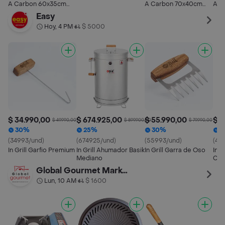
Pequeño 50x30
A Carbon 60x35cm
A Carbon 70x40cm
Asa
Desarmable Bandeja
Portatil/desarmable
Portatil/desarmable
Ext
Easy
Extraible
Des
Hoy, 4 PM
$ 5000
•
$ 34.990,00
$ 674.925,00
$ 55.990,00
$ 4
$ 49.990,00
$ 899.900,00
$ 79.990,00
30%
25%
30%
3
(34993/und)
(674925/und)
(55993/und)
(42
In Grill Garfio Premium
In Grill Ahumador Basik
In Grill Garra de Oso
In G
Mediano
Car
Loc
Global Gourmet Market
Lun, 10 AM
$ 1600
•