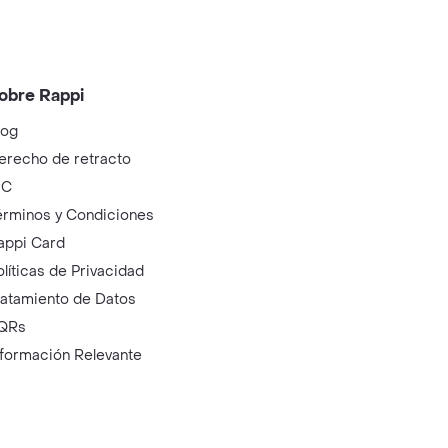
obre Rappi
log
erecho de retracto
IC
érminos y Condiciones
appi Card
olíticas de Privacidad
ratamiento de Datos
QRs
nformación Relevante