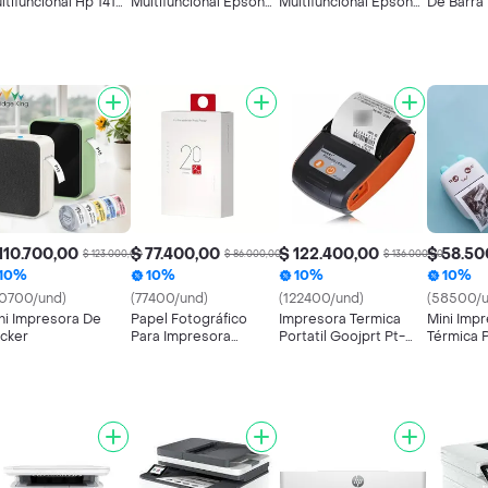
ltifuncional Hp 141w
Multifuncional Epson
Multifuncional Epson
De Barra 
0ppm
Ecotank L3251 Wifi
Ecotank L5590 Wifi -
Dig-2406
Red - Usb - Adf
110.700,00
$ 77.400,00
$ 122.400,00
$ 58.50
$ 123.000,00
$ 86.000,00
$ 136.000,00
10%
10%
10%
10%
10700/und)
(77400/und)
(122400/und)
(58500/u
ni Impresora De
Papel Fotográfico
Impresora Termica
Mini Imp
icker
Para Impresora
Portatil Goojprt Pt-
Térmica P
Cp2100 X20 Hojas
210 58mm Bluetooth
Bluetoot
Ticket