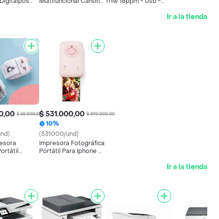
Digitalpos
Multifuncional Canon
111w 18ppm - Usb -
t
G4170 Wifi
Wifi
Ir a la tienda
0,00
$ 531.000,00
$ 65.000,00
$ 590.000,00
10%
nd)
(531000/und)
resora
Impresora Fotográfica
ortátil
Portátil Para Iphone Y
h Recargable
Android, 2 X 3 Mini
Ir a la tienda
Impresoras A Color
Instantáneo, Bluetooth
5.0, Carga Tipo C,
Tecnología De
Sublimación De Tinte,
10 Hojas Iniciales Hprt
Cp2100