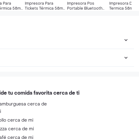
a Para
Impresora Para
Impresora Pos
Impresora De R
Térmica 58mm
Tickets Térmica 58mm
Portable Bluetooth
Termica 58mm 
l Pos Tiendas
Usb Ideal Pos Tiendas
Térmica Celular 58mm
Pos Usb Alta
5110635)
(0659525110635)
- Naranja
Velocidad
(0659525110659)
ide tu comida favorita cerca de ti
amburguesa cerca de
i
ollo cerca de mi
izza cerca de mi
afé cerca de mi