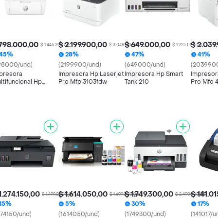
798.000,00
$ 2.199.900,00
$ 649.000,00
$ 2.039
00
$ 1.446.290,00
$ 3.048.140,00
$ 1.225.000,00
45%
28%
47%
41%
98000/und)
(2199900/und)
(649000/und)
(2039900
presora
Impresora Hp Laserjet
Impresora Hp Smart
Impresor
ltifuncional Hp
Pro Mfp 3103fdw
Tank 210
Pro Mfo 
serjet M141w
1.274.150,00
$ 1.614.050,00
$ 1.749.300,00
$ 141.0
0
$ 1.499.000,00
$ 1.699.000,00
$ 2.499.000,00
15%
5%
30%
17%
274150/und)
(1614050/und)
(1749300/und)
(141017/u