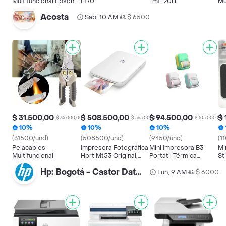
Multifuncional Epson
F170
Tmt-20iii
Mu
Ecotank L3210
2
Acosta
Sab, 10 AM
$ 6500
•
$ 31.500,00
$ 508.500,00
$ 94.500,00
$ 
$ 35.000,00
$ 565.000,00
$ 105.000,00
10%
10%
10%
(31500/und)
(508500/und)
(9450/und)
(1
Pelacables
Impresora Fotográfica
Mini Impresora B3
Mi
Multifuncional
Hprt Mt53 Original,
Portátil Térmica
St
Mini Impresora
Etiquetas Notas
Hp: Bogotá - Castor Data Sas
Stickers Documentos
Lun, 9 AM
$ 6000
•