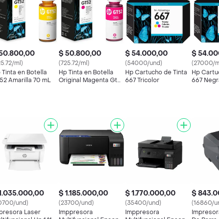
50.800,00
$ 50.800,00
$ 54.000,00
$ 54.00
25.72/ml)
(725.72/ml)
(54000/und)
(27000/m
 Tinta en Botella
Hp Tinta en Botella
Hp Cartucho de Tinta
Hp Cartu
52 Amarilla 70 mL
Original Magenta Gt52
667 Tricolor
667 Negr
M0H55Al
1.035.000,00
$ 1.185.000,00
$ 1.770.000,00
$ 843.0
0700/und)
(23700/und)
(35400/und)
(16860/u
presora Laser
Imppresora
Imppresora
Impresor