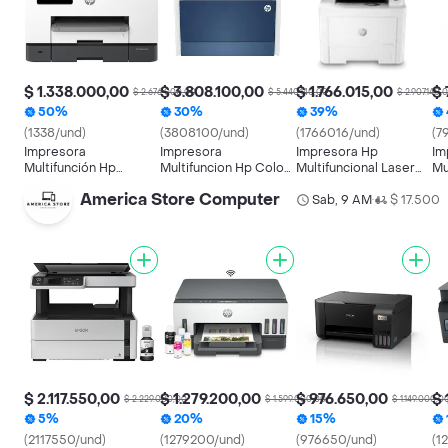
$ 1.338.000,00
$ 3.808.100,00
$ 1.766.015,00
$ 
$ 2.676.000,00
$ 5.440.140,00
$ 2.907.140,
50%
30%
39%
(1338/und)
(3808100/und)
(1766016/und)
(7
Impresora
Impresora
Impresora Hp
Im
Multifunción Hp
Multifuncion Hp Color
Multifuncional Laser
Mu
Officejet Pro 9130
Laserjet Pro 4303fdw
M432fdn
La
America Store Computer
Sab, 9 AM
$ 17.500
•
$ 2.117.550,00
$ 1.279.200,00
$ 976.650,00
$ 
$ 2.229.000,00
$ 1.599.000,00
$ 1.149.000,0
5%
20%
15%
(2117550/und)
(1279200/und)
(976650/und)
(1