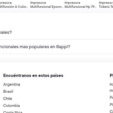
presora
Impresora
Impresora
Impresor
ltifunción A Color
Multifuncional Epson
Multifuncional Hp 790
Tickets 
 Smart Tank 530
Ecotank L4360 Wifi
Smart Tank Wifi Of -
Usb Idea
n Wifi 110v
Hg-of - Negro
Blanco
(065952
nales?
uncionales mas populares en Rappi?
Encuéntranos en estos países
P
Argentina
H
m
Brasil
P
Chile
P
Colombia
C
Costa Rica