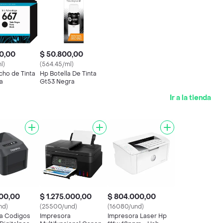
0,00
$ 50.800,00
l)
(564.45/ml)
cho de Tinta
Hp Botella De Tinta
a
Gt53 Negra
Ir a la tienda
00,00
$ 1.275.000,00
$ 804.000,00
nd)
(25500/und)
(16080/und)
a Codigos
Impresora
Impresora Laser Hp