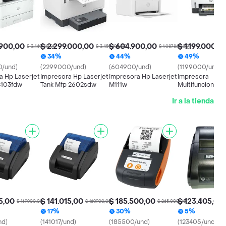
.900,00
$ 2.299.000,00
$ 604.900,00
$ 1.199.000,0
$ 3.449.140,00
$ 3.459.290,00
$ 1.087.860,00
34%
44%
49%
/und)
(2299000/und)
(604900/und)
(1199000/und)
a Hp Laserjet
Impresora Hp Laserjet
Impresora Hp Laserjet
Impresora
4103fdw
Tank Mfp 2602sdw
M111w
Multifuncional 
Tank Hp 750
Ir a la tienda
15,00
$ 141.015,00
$ 185.500,00
$ 123.405,00
$ 169.900,00
$ 169.900,00
$ 265.000,00
17%
30%
5%
nd)
(141017/und)
(185500/und)
(123405/und)