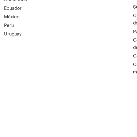
S
Ecuador
C
México
d
Perú
P
Uruguay
C
d
C
C
m