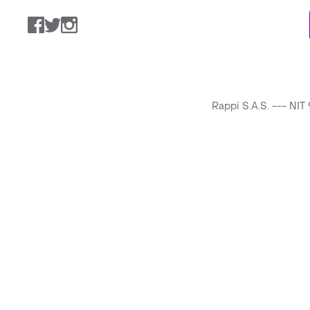
Facebook
Twitter
Instagram
Rappi S.A.S. --- NI