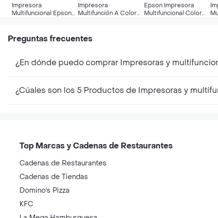
Impresora
Impresora
Epson Impresora
Im
Multifuncional Epson
Multifunción A Color
Multifuncional Color
Mu
M2170 Wifi Sistema
Hp Smart Tank 720
Ecotank L3210
Hp
Ecofit
Con Wifi
Co
Preguntas frecuentes
¿En dónde puedo comprar Impresoras y multifuncio
¿Cúales son los 5 Productos de Impresoras y multif
Top Marcas y Cadenas de Restaurantes
Cadenas de Restaurantes
Cadenas de Tiendas
Domino's Pizza
KFC
La Mega Hamburguesa