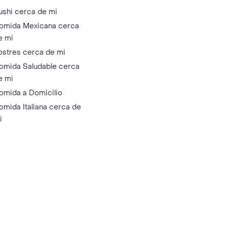
ushi cerca de mi
omida Mexicana cerca
e mi
ostres cerca de mi
omida Saludable cerca
e mi
omida a Domicilio
omida Italiana cerca de
i