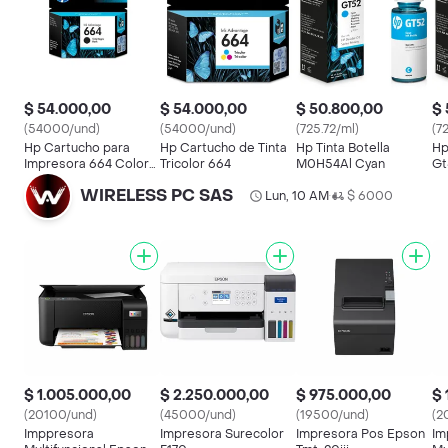
$ 54.000,00
$ 54.000,00
$ 50.800,00
$ 
(54000/und)
(54000/und)
(725.72/ml)
(7
Hp Cartucho para
Hp Cartucho de Tinta
Hp Tinta Botella
Hp
Impresora 664 Color
Tricolor 664
M0H54Al Cyan
Gt
Negro
WIRELESS PC SAS
Lun, 10 AM
$ 6000
•
$ 1.005.000,00
$ 2.250.000,00
$ 975.000,00
$ 
(20100/und)
(45000/und)
(19500/und)
(2
Imppresora
Impresora Surecolor
Impresora Pos Epson
Im