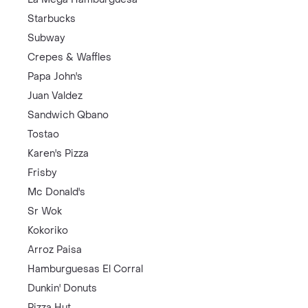
Starbucks
Subway
Crepes & Waffles
Papa John's
Juan Valdez
Sandwich Qbano
Tostao
Karen's Pizza
Frisby
Mc Donald's
Sr Wok
Kokoriko
Arroz Paisa
Hamburguesas El Corral
Dunkin' Donuts
Pizza Hut