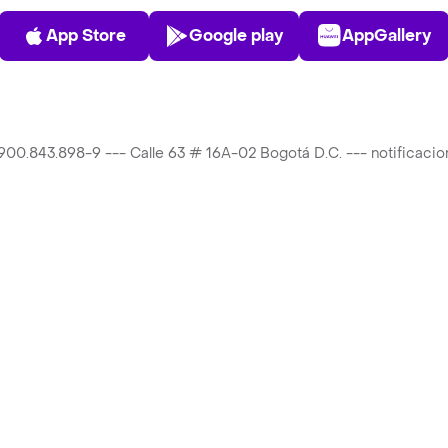
App Store
Play Store
AppGalle
App Store
Google play
AppGallery
T 900.843.898-9 --- Calle 63 # 16A-02 Bogotá D.C. --- notificac