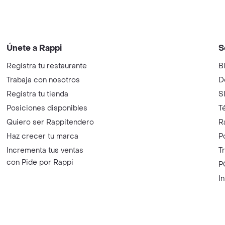
Únete a Rappi
S
Registra tu restaurante
B
Trabaja con nosotros
D
Registra tu tienda
S
Posiciones disponibles
T
Quiero ser Rappitendero
R
Haz crecer tu marca
P
Incrementa tus ventas
T
con Pide por Rappi
P
I